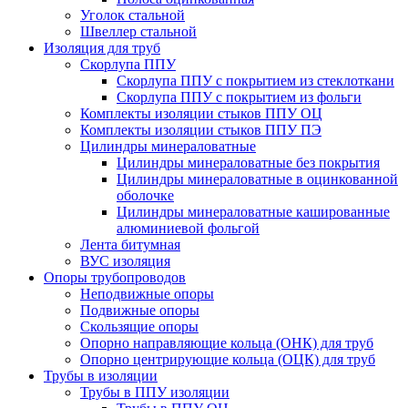
Уголок стальной
Швеллер стальной
Изоляция для труб
Скорлупа ППУ
Скорлупа ППУ с покрытием из стеклоткани
Скорлупа ППУ с покрытием из фольги
Комплекты изоляции стыков ППУ ОЦ
Комплекты изоляции стыков ППУ ПЭ
Цилиндры минераловатные
Цилиндры минераловатные без покрытия
Цилиндры минераловатные в оцинкованной
оболочке
Цилиндры минераловатные кашированные
алюминиевой фольгой
Лента битумная
ВУС изоляция
Опоры трубопроводов
Неподвижные опоры
Подвижные опоры
Скользящие опоры
Опорно направляющие кольца (ОНК) для труб
Опорно центрирующие кольца (ОЦК) для труб
Трубы в изоляции
Трубы в ППУ изоляции