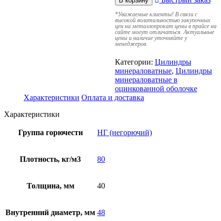
В корзину
*
Уважаемые клиенты! В связи с
высокой волатильностью закупочных
цен на металлопрокат цены в прайсе на
сайте могут отличаться. Актуальные
цены и наличие уточняйте у
менеджеров.
Категории:
Цилиндры
минераловатные
,
Цилиндры
минераловатные в
оцинкованной оболочке
Характеристики
Оплата и доставка
Характеристики
Группа горючести
НГ (негорючий)
Плотность, кг/м3
80
Толщина, мм
40
Внутренний диаметр, мм
48