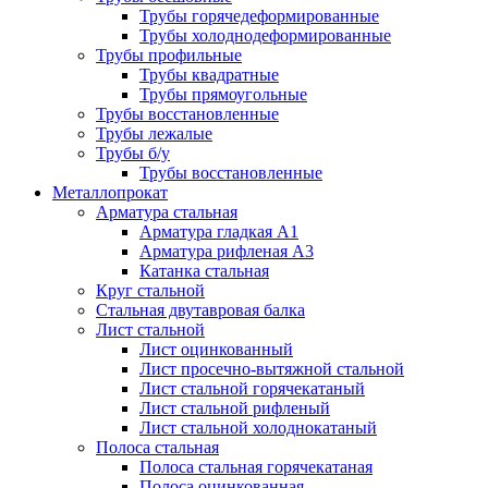
Трубы горячедеформированные
Трубы холоднодеформированные
Трубы профильные
Трубы квадратные
Трубы прямоугольные
Трубы восстановленные
Трубы лежалые
Трубы б/у
Трубы восстановленные
Металлопрокат
Арматура стальная
Арматура гладкая А1
Арматура рифленая А3
Катанка стальная
Круг стальной
Стальная двутавровая балка
Лист стальной
Лист оцинкованный
Лист просечно-вытяжной стальной
Лист стальной горячекатаный
Лист стальной рифленый
Лист стальной холоднокатаный
Полоса стальная
Полоса стальная горячекатаная
Полоса оцинкованная