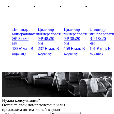
Цилиндр
Цилиндр
Цилиндр
Цилиндр
минераловатный
минераловатный
минераловатный
минераловат
ЭР 32х30
ЭР 48х30
ЭР 38х20
ЭР 18х20
мм
мм
мм
мм
183
₽
м.п.
В
237
₽
м.п.
В
159
₽
м.п.
В
101
₽
м.п.
В
корзину
корзину
корзину
корзину
Нужна консультация?
Оставьте свой номер телефона и мы
предложим оптимальный вариант