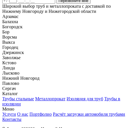
Перезвоните мне
Широкий выбор труб и металлопроката с доставкой по
Нижнему Новгороду и Нижегородской области
Арзамас
Балахна
Богородск
Бор
Ворсма
Выкса
Городец
Дзержинск
Заволжье
Кстово
Линда
Лысково
Нижний Новгород
Павлово
Сергач
Каталог
Трубы стальные
Металлопрокат
Изоляция для труб
Трубы в
изоляции
Меню
Услуги
О нас
Портфолио
Расчёт загрузки автомобиля трубами
Контакты