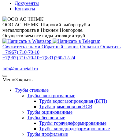
Документы
Контакты
ООО АС 'ННМК'
Широкий выбор труб и
металлопроката в Нижнем Новгороде.
Осуществляем все виды изоляции труб.
Свяжитесь с нами
Обратный звонок
Оплатить
Оплатить
+7(967) 710-70-10
+7(967) 710-70-10
+7(831)260-12-24
info@nn-metall.ru
Меню
Закрыть
Трубы стальные
Трубы электросварные
Труба водогазопроводная (ВГП)
Труба прямошовная ЭСВ
Трубы оцинкованные
Трубы бесшовные
Трубы горячедеформированные
Трубы холоднодеформированные
Трубы профильные