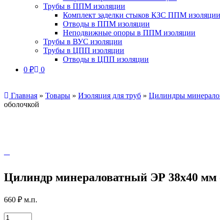
Трубы в ППМ изоляции
Комплект заделки стыков КЗС ППМ изоляци
Отводы в ППМ изоляции
Неподвижные опоры в ППМ изоляции
Трубы в ВУС изоляции
Трубы в ЦПП изоляции
Отводы в ЦПП изоляции
0
₽
0
Главная
»
Товары
»
Изоляция для труб
»
Цилиндры минерало
оболочкой
Цилиндр минераловатный ЭР 38х40 мм 
660
₽
м.п.