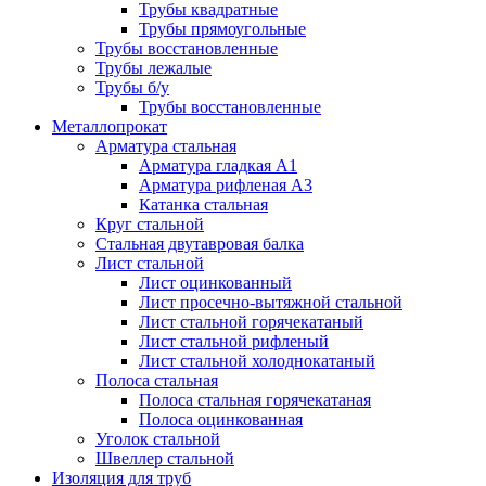
Трубы квадратные
Трубы прямоугольные
Трубы восстановленные
Трубы лежалые
Трубы б/у
Трубы восстановленные
Металлопрокат
Арматура стальная
Арматура гладкая А1
Арматура рифленая А3
Катанка стальная
Круг стальной
Стальная двутавровая балка
Лист стальной
Лист оцинкованный
Лист просечно-вытяжной стальной
Лист стальной горячекатаный
Лист стальной рифленый
Лист стальной холоднокатаный
Полоса стальная
Полоса стальная горячекатаная
Полоса оцинкованная
Уголок стальной
Швеллер стальной
Изоляция для труб