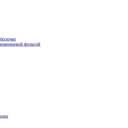
болочке
люминиевой фольгой
яции