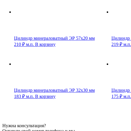
Цилиндр минераловатный ЭР 57х20 мм
Цилиндр 
210
₽
м.п.
В корзину
219
₽
м.п
Цилиндр минераловатный ЭР 32х30 мм
Цилиндр 
183
₽
м.п.
В корзину
175
₽
м.п
Нужна консультация?
Оставьте свой номер телефона и мы