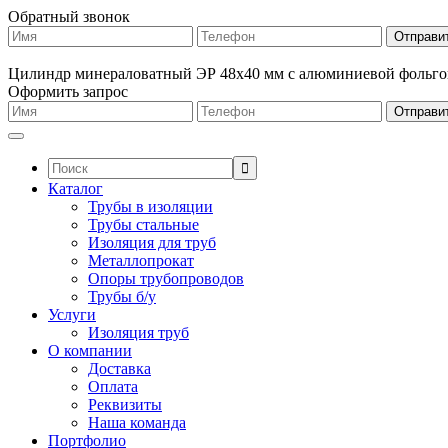
Обратный звонок
Цилиндр минераловатный ЭР 48х40 мм с алюминиевой фольго
Оформить запрос
Поиск:
Каталог
Трубы в изоляции
Трубы стальные
Изоляция для труб
Металлопрокат
Опоры трубопроводов
Трубы б/у
Услуги
Изоляция труб
О компании
Доставка
Оплата
Реквизиты
Наша команда
Портфолио