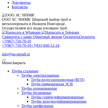
Документы
Контакты
ООО АС 'ННМК'
Широкий выбор труб и
металлопроката в Нижнем Новгороде.
Осуществляем все виды изоляции труб.
Свяжитесь с нами
Обратный звонок
Оплатить
Оплатить
+7(967) 710-70-10
+7(967) 710-70-10
+7(831)260-12-24
info@nn-metall.ru
Меню
Закрыть
Трубы стальные
Трубы электросварные
Труба водогазопроводная (ВГП)
Труба прямошовная ЭСВ
Трубы оцинкованные
Трубы бесшовные
Трубы горячедеформированные
Трубы холоднодеформированные
Трубы профильные