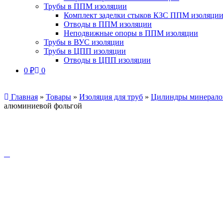
Трубы в ППМ изоляции
Комплект заделки стыков КЗС ППМ изоляци
Отводы в ППМ изоляции
Неподвижные опоры в ППМ изоляции
Трубы в ВУС изоляции
Трубы в ЦПП изоляции
Отводы в ЦПП изоляции
0
₽
0
Главная
»
Товары
»
Изоляция для труб
»
Цилиндры минерало
алюминиевой фольгой