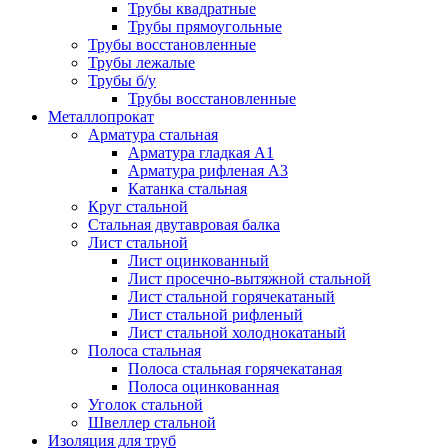
Трубы квадратные
Трубы прямоугольные
Трубы восстановленные
Трубы лежалые
Трубы б/у
Трубы восстановленные
Металлопрокат
Арматура стальная
Арматура гладкая А1
Арматура рифленая А3
Катанка стальная
Круг стальной
Стальная двутавровая балка
Лист стальной
Лист оцинкованный
Лист просечно-вытяжной стальной
Лист стальной горячекатаный
Лист стальной рифленый
Лист стальной холоднокатаный
Полоса стальная
Полоса стальная горячекатаная
Полоса оцинкованная
Уголок стальной
Швеллер стальной
Изоляция для труб