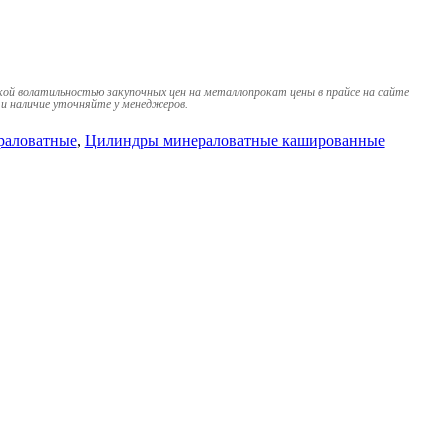
кой волатильностью закупочных цен на металлопрокат цены в прайсе на сайте
и наличие уточняйте у менеджеров.
раловатные
,
Цилиндры минераловатные кашированные