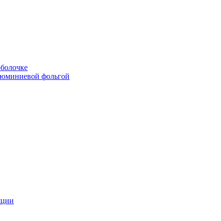
болочке
люминиевой фольгой
яции