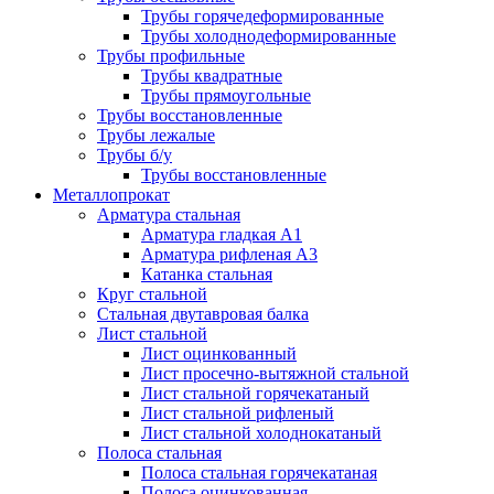
Трубы горячедеформированные
Трубы холоднодеформированные
Трубы профильные
Трубы квадратные
Трубы прямоугольные
Трубы восстановленные
Трубы лежалые
Трубы б/у
Трубы восстановленные
Металлопрокат
Арматура стальная
Арматура гладкая А1
Арматура рифленая А3
Катанка стальная
Круг стальной
Стальная двутавровая балка
Лист стальной
Лист оцинкованный
Лист просечно-вытяжной стальной
Лист стальной горячекатаный
Лист стальной рифленый
Лист стальной холоднокатаный
Полоса стальная
Полоса стальная горячекатаная
Полоса оцинкованная