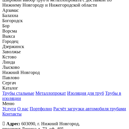
Нижнему Новгороду и Нижегородской области
Арзамас
Балахна
Богородск
Бор
Ворсма
Выкса
Городец
Дзержинск
Заволжье
Кстово
Линда
Лысково
Нижний Новгород
Павлово
Сергач
Каталог
Трубы стальные
Металлопрокат
Изоляция для труб
Трубы в
изоляции
Меню
Услуги
О нас
Портфолио
Расчёт загрузки автомобиля трубами
Контакты
Адрес:
603090, г. Нижний Новгород,
проспект Ленина д. 73, оф. 405