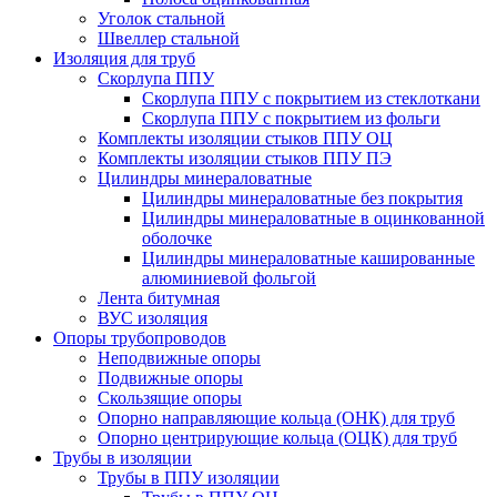
Уголок стальной
Швеллер стальной
Изоляция для труб
Скорлупа ППУ
Скорлупа ППУ с покрытием из стеклоткани
Скорлупа ППУ с покрытием из фольги
Комплекты изоляции стыков ППУ ОЦ
Комплекты изоляции стыков ППУ ПЭ
Цилиндры минераловатные
Цилиндры минераловатные без покрытия
Цилиндры минераловатные в оцинкованной
оболочке
Цилиндры минераловатные кашированные
алюминиевой фольгой
Лента битумная
ВУС изоляция
Опоры трубопроводов
Неподвижные опоры
Подвижные опоры
Скользящие опоры
Опорно направляющие кольца (ОНК) для труб
Опорно центрирующие кольца (ОЦК) для труб
Трубы в изоляции
Трубы в ППУ изоляции