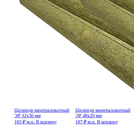
Цилиндр минераловатный
Цилиндр минераловатный
ЭР 32х30 мм
ЭР 48х20 мм
183
₽
м.п.
В корзину
187
₽
м.п.
В корзину