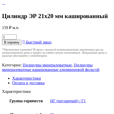
Цилиндр ЭР 21х20 мм кашированный
159
₽
м.п.
Быстрый заказ
В корзину
*
Уважаемые клиенты! В связи с высокой волатильностью закупочных цен на
металлопрокат цены в прайсе на сайте могут отличаться. Актуальные цены и
наличие уточняйте у менеджеров.
Категории:
Цилиндры минераловатные
,
Цилиндры
минераловатные кашированные алюминиевой фольгой
Характеристики
Оплата и доставка
Характеристики
Группа горючести
НГ (негорючий) / Г1