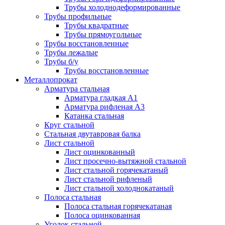
Трубы холоднодеформированные
Трубы профильные
Трубы квадратные
Трубы прямоугольные
Трубы восстановленные
Трубы лежалые
Трубы б/у
Трубы восстановленные
Металлопрокат
Арматура стальная
Арматура гладкая А1
Арматура рифленая А3
Катанка стальная
Круг стальной
Стальная двутавровая балка
Лист стальной
Лист оцинкованный
Лист просечно-вытяжной стальной
Лист стальной горячекатаный
Лист стальной рифленый
Лист стальной холоднокатаный
Полоса стальная
Полоса стальная горячекатаная
Полоса оцинкованная
Уголок стальной