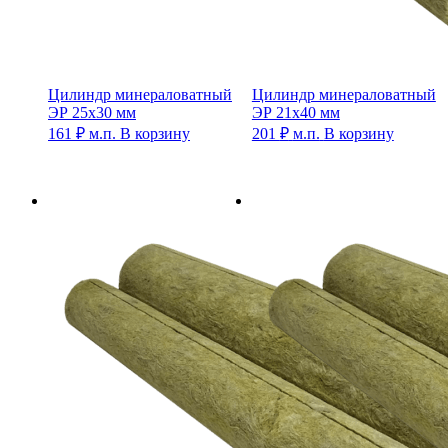
Цилиндр минераловатный
Цилиндр минераловатный
ЭР 25х30 мм
ЭР 21х40 мм
161
₽
м.п.
В корзину
201
₽
м.п.
В корзину