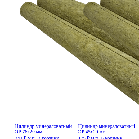
Цилиндр минераловатный
Цилиндр минераловатный
ЭР 76х20 мм
ЭР 45х20 мм
243
₽
м.п.
В корзину
175
₽
м.п.
В корзину