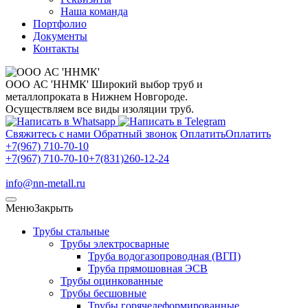
Наша команда
Портфолио
Документы
Контакты
ООО АС 'ННМК'
Широкий выбор труб и
металлопроката в Нижнем Новгороде.
Осуществляем все виды изоляции труб.
Свяжитесь с нами
Обратный звонок
Оплатить
Оплатить
+7(967) 710-70-10
+7(967) 710-70-10
+7(831)260-12-24
info@nn-metall.ru
Меню
Закрыть
Трубы стальные
Трубы электросварные
Труба водогазопроводная (ВГП)
Труба прямошовная ЭСВ
Трубы оцинкованные
Трубы бесшовные
Трубы горячедеформированные