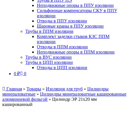
Трубы в ППУ ПЭ
Неподвижные опоры в ППУ изоляции
Сильфонные компенсаторы СКУ в ППУ
изоляции
Отводы в ППУ изоляции
Шаровые краны в ППУ изоляции
Трубы в ППМ изоляции
Комплект заделки стыков КЗС ППМ
изоляции
Отводы в ППМ изоляции
Неподвижные опоры в ППМ изоляции
Трубы в ВУС изоляции
Трубы в ЦПП изоляции
Отводы в ЦПП изоляции
0
₽
0
Главная
»
Товары
»
Изоляция для труб
»
Цилиндры
минераловатные
»
Цилиндры минераловатные кашированные
алюминиевой фольгой
»
Цилиндр ЭР 21х20 мм
кашированный