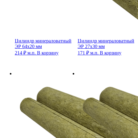
Цилиндр минераловатный
Цилиндр минераловатный
ЭР 64х20 мм
ЭР 27х30 мм
214
₽
м.п.
В корзину
171
₽
м.п.
В корзину