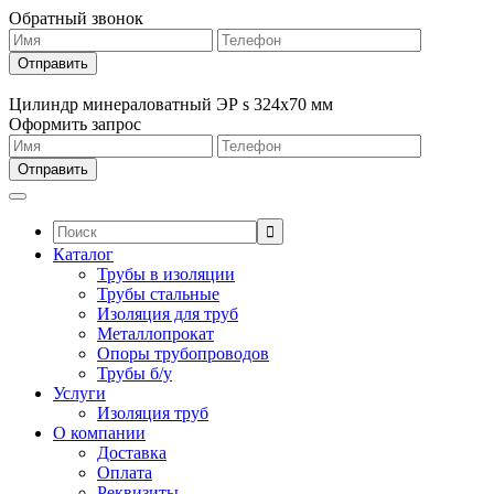
Обратный звонок
Цилиндр минераловатный ЭР s 324х70 мм
Оформить запрос
Поиск:
Каталог
Трубы в изоляции
Трубы стальные
Изоляция для труб
Металлопрокат
Опоры трубопроводов
Трубы б/у
Услуги
Изоляция труб
О компании
Доставка
Оплата
Реквизиты