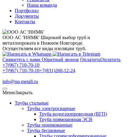
Наша команда
Портфолио
Документы
Контакты
ООО АС 'ННМК'
Широкий выбор труб и
металлопроката в Нижнем Новгороде.
Осуществляем все виды изоляции труб.
Свяжитесь с нами
Обратный звонок
Оплатить
Оплатить
+7(967) 710-70-10
+7(967) 710-70-10
+7(831)260-12-24
info@nn-metall.ru
Меню
Закрыть
Трубы стальные
Трубы электросварные
Труба водогазопроводная (ВГП)
Труба прямошовная ЭСВ
Трубы оцинкованные
Трубы бесшовные
Трубы горячедеформированные