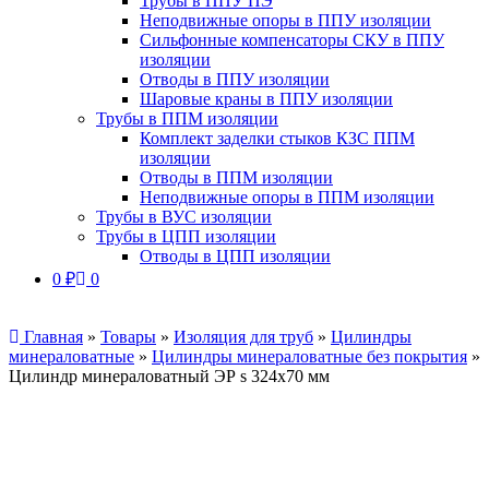
Трубы в ППУ ПЭ
Неподвижные опоры в ППУ изоляции
Сильфонные компенсаторы СКУ в ППУ
изоляции
Отводы в ППУ изоляции
Шаровые краны в ППУ изоляции
Трубы в ППМ изоляции
Комплект заделки стыков КЗС ППМ
изоляции
Отводы в ППМ изоляции
Неподвижные опоры в ППМ изоляции
Трубы в ВУС изоляции
Трубы в ЦПП изоляции
Отводы в ЦПП изоляции
0
₽
0
Главная
»
Товары
»
Изоляция для труб
»
Цилиндры
минераловатные
»
Цилиндры минераловатные без покрытия
»
Цилиндр минераловатный ЭР s 324х70 мм