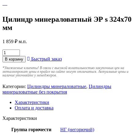
Цилиндр минераловатный ЭР s 324х70
мм
1 859
₽
м.п.
Быстрый заказ
В корзину
*
Уважаемые клиенты! В связи с высокой волатильностью закупочных цен на
металлопрокат цены в прайсе на сайте могут отличаться. Актуальные цены и
наличие уточняйте у менеджеров.
Категории:
Цилиндры минераловатные
,
Цилиндры
минераловатные без покрытия
Характеристики
Оплата и доставка
Характеристики
Группа горючести
НГ (негорючий)