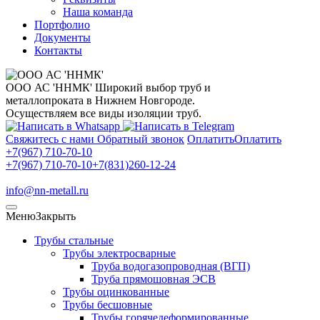
Наша команда
Портфолио
Документы
Контакты
ООО АС 'ННМК'
Широкий выбор труб и
металлопроката в Нижнем Новгороде.
Осуществляем все виды изоляции труб.
Свяжитесь с нами
Обратный звонок
Оплатить
Оплатить
+7(967) 710-70-10
+7(967) 710-70-10
+7(831)260-12-24
info@nn-metall.ru
Меню
Закрыть
Трубы стальные
Трубы электросварные
Труба водогазопроводная (ВГП)
Труба прямошовная ЭСВ
Трубы оцинкованные
Трубы бесшовные
Трубы горячедеформированные