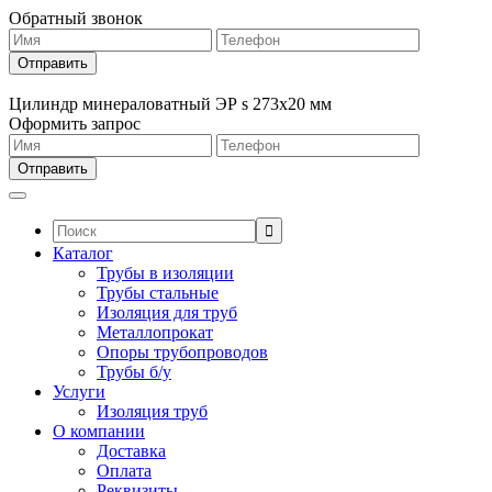
Обратный звонок
Цилиндр минераловатный ЭР s 273х20 мм
Оформить запрос
Поиск:
Каталог
Трубы в изоляции
Трубы стальные
Изоляция для труб
Металлопрокат
Опоры трубопроводов
Трубы б/у
Услуги
Изоляция труб
О компании
Доставка
Оплата
Реквизиты