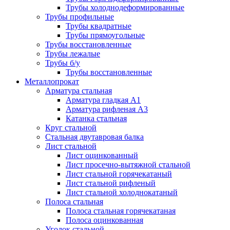
Трубы холоднодеформированные
Трубы профильные
Трубы квадратные
Трубы прямоугольные
Трубы восстановленные
Трубы лежалые
Трубы б/у
Трубы восстановленные
Металлопрокат
Арматура стальная
Арматура гладкая А1
Арматура рифленая А3
Катанка стальная
Круг стальной
Стальная двутавровая балка
Лист стальной
Лист оцинкованный
Лист просечно-вытяжной стальной
Лист стальной горячекатаный
Лист стальной рифленый
Лист стальной холоднокатаный
Полоса стальная
Полоса стальная горячекатаная
Полоса оцинкованная
Уголок стальной