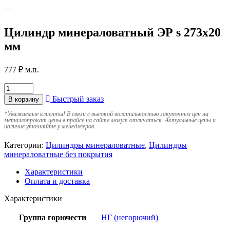
Цилиндр минераловатный ЭР s 273х20
мм
777
₽
м.п.
Быстрый заказ
В корзину
*
Уважаемые клиенты! В связи с высокой волатильностью закупочных цен на
металлопрокат цены в прайсе на сайте могут отличаться. Актуальные цены и
наличие уточняйте у менеджеров.
Категории:
Цилиндры минераловатные
,
Цилиндры
минераловатные без покрытия
Характеристики
Оплата и доставка
Характеристики
Группа горючести
НГ (негорючий)