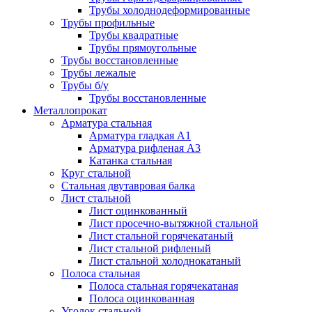
Трубы холоднодеформированные
Трубы профильные
Трубы квадратные
Трубы прямоугольные
Трубы восстановленные
Трубы лежалые
Трубы б/у
Трубы восстановленные
Металлопрокат
Арматура стальная
Арматура гладкая А1
Арматура рифленая А3
Катанка стальная
Круг стальной
Стальная двутавровая балка
Лист стальной
Лист оцинкованный
Лист просечно-вытяжной стальной
Лист стальной горячекатаный
Лист стальной рифленый
Лист стальной холоднокатаный
Полоса стальная
Полоса стальная горячекатаная
Полоса оцинкованная
Уголок стальной