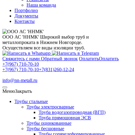
Наша команда
Портфолио
Документы
Контакты
ООО АС 'ННМК'
Широкий выбор труб и
металлопроката в Нижнем Новгороде.
Осуществляем все виды изоляции труб.
Свяжитесь с нами
Обратный звонок
Оплатить
Оплатить
+7(967) 710-70-10
+7(967) 710-70-10
+7(831)260-12-24
info@nn-metall.ru
Меню
Закрыть
Трубы стальные
Трубы электросварные
Труба водогазопроводная (ВГП)
Труба прямошовная ЭСВ
Трубы оцинкованные
Трубы бесшовные
Трубы горячедеформированные