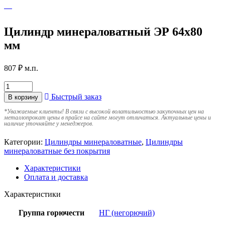
Цилиндр минераловатный ЭР 64х80
мм
807
₽
м.п.
Быстрый заказ
В корзину
*
Уважаемые клиенты! В связи с высокой волатильностью закупочных цен на
металлопрокат цены в прайсе на сайте могут отличаться. Актуальные цены и
наличие уточняйте у менеджеров.
Категории:
Цилиндры минераловатные
,
Цилиндры
минераловатные без покрытия
Характеристики
Оплата и доставка
Характеристики
Группа горючести
НГ (негорючий)