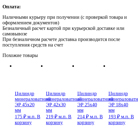
Оплата:
Наличными курьеру при получении (с проверкой товара и
оформлением документов)
Безналичный расчет картой при курьерской доставке или
самовывозе
При безналичном расчете доставка производится после
поступления средств на счет
Похожие товары
Цилиндр
Цилиндр
Цилиндр
Цилиндр
минераловатный
минераловатный
минераловатный
минераловат
ЭР 45х20
ЭР 42х30
ЭР 25х40
ЭР 18х40
мм
мм
мм
мм
175
₽
м.п.
В
219
₽
м.п.
В
214
₽
м.п.
В
193
₽
м.п.
В
корзину
корзину
корзину
корзину