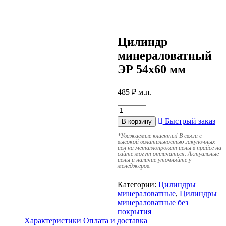
Цилиндр
минераловатный
ЭР 54х60 мм
485
₽
м.п.
Быстрый заказ
В корзину
*
Уважаемые клиенты! В связи с
высокой волатильностью закупочных
цен на металлопрокат цены в прайсе на
сайте могут отличаться. Актуальные
цены и наличие уточняйте у
менеджеров.
Категории:
Цилиндры
минераловатные
,
Цилиндры
минераловатные без
покрытия
Характеристики
Оплата и доставка