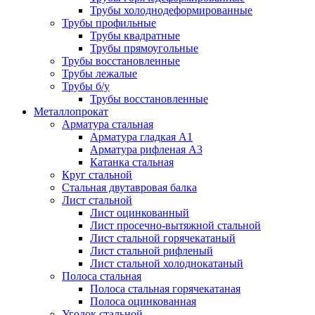
Трубы холоднодеформированные
Трубы профильные
Трубы квадратные
Трубы прямоугольные
Трубы восстановленные
Трубы лежалые
Трубы б/у
Трубы восстановленные
Металлопрокат
Арматура стальная
Арматура гладкая А1
Арматура рифленая А3
Катанка стальная
Круг стальной
Стальная двутавровая балка
Лист стальной
Лист оцинкованный
Лист просечно-вытяжной стальной
Лист стальной горячекатаный
Лист стальной рифленый
Лист стальной холоднокатаный
Полоса стальная
Полоса стальная горячекатаная
Полоса оцинкованная
Уголок стальной