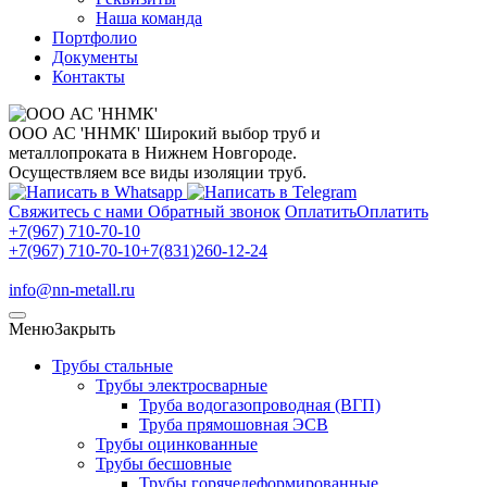
Наша команда
Портфолио
Документы
Контакты
ООО АС 'ННМК'
Широкий выбор труб и
металлопроката в Нижнем Новгороде.
Осуществляем все виды изоляции труб.
Свяжитесь с нами
Обратный звонок
Оплатить
Оплатить
+7(967) 710-70-10
+7(967) 710-70-10
+7(831)260-12-24
info@nn-metall.ru
Меню
Закрыть
Трубы стальные
Трубы электросварные
Труба водогазопроводная (ВГП)
Труба прямошовная ЭСВ
Трубы оцинкованные
Трубы бесшовные
Трубы горячедеформированные