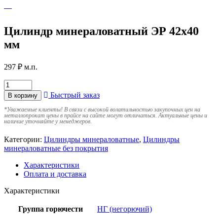
Цилиндр минераловатный ЭР 42х40
мм
297
₽
м.п.
Быстрый заказ
В корзину
*
Уважаемые клиенты! В связи с высокой волатильностью закупочных цен на
металлопрокат цены в прайсе на сайте могут отличаться. Актуальные цены и
наличие уточняйте у менеджеров.
Категории:
Цилиндры минераловатные
,
Цилиндры
минераловатные без покрытия
Характеристики
Оплата и доставка
Характеристики
Группа горючести
НГ (негорючий)