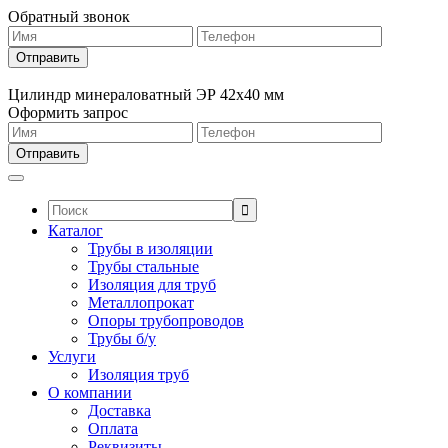
Обратный звонок
Цилиндр минераловатный ЭР 42х40 мм
Оформить запрос
Поиск:
Каталог
Трубы в изоляции
Трубы стальные
Изоляция для труб
Металлопрокат
Опоры трубопроводов
Трубы б/у
Услуги
Изоляция труб
О компании
Доставка
Оплата
Реквизиты