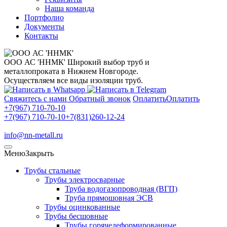
Наша команда
Портфолио
Документы
Контакты
ООО АС 'ННМК'
Широкий выбор труб и
металлопроката в Нижнем Новгороде.
Осуществляем все виды изоляции труб.
Свяжитесь с нами
Обратный звонок
Оплатить
Оплатить
+7(967) 710-70-10
+7(967) 710-70-10
+7(831)260-12-24
info@nn-metall.ru
Меню
Закрыть
Трубы стальные
Трубы электросварные
Труба водогазопроводная (ВГП)
Труба прямошовная ЭСВ
Трубы оцинкованные
Трубы бесшовные
Трубы горячедеформированные