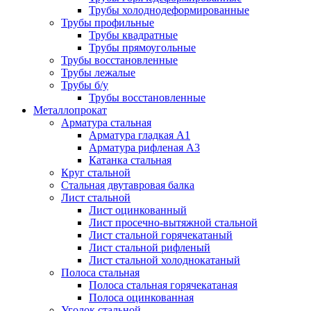
Трубы холоднодеформированные
Трубы профильные
Трубы квадратные
Трубы прямоугольные
Трубы восстановленные
Трубы лежалые
Трубы б/у
Трубы восстановленные
Металлопрокат
Арматура стальная
Арматура гладкая А1
Арматура рифленая А3
Катанка стальная
Круг стальной
Стальная двутавровая балка
Лист стальной
Лист оцинкованный
Лист просечно-вытяжной стальной
Лист стальной горячекатаный
Лист стальной рифленый
Лист стальной холоднокатаный
Полоса стальная
Полоса стальная горячекатаная
Полоса оцинкованная
Уголок стальной