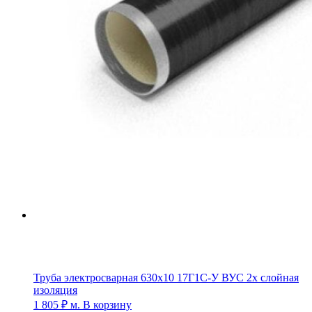
Труба электросварная 630х10 17Г1С-У ВУС 2х слойная
изоляция
1 805
₽
м.
В корзину