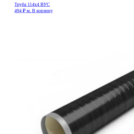
Труба 114х4 ВУС
494
₽
м.
В корзину