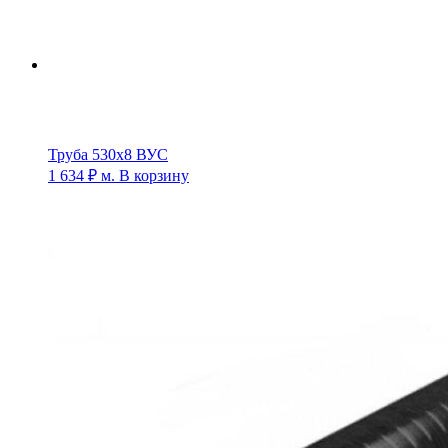
Труба 530х8 ВУС
1 634
₽
м.
В корзину