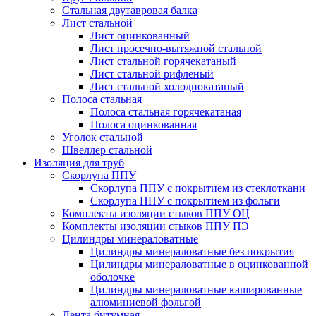
Стальная двутавровая балка
Лист стальной
Лист оцинкованный
Лист просечно-вытяжной стальной
Лист стальной горячекатаный
Лист стальной рифленый
Лист стальной холоднокатаный
Полоса стальная
Полоса стальная горячекатаная
Полоса оцинкованная
Уголок стальной
Швеллер стальной
Изоляция для труб
Скорлупа ППУ
Скорлупа ППУ с покрытием из стеклоткани
Скорлупа ППУ с покрытием из фольги
Комплекты изоляции стыков ППУ ОЦ
Комплекты изоляции стыков ППУ ПЭ
Цилиндры минераловатные
Цилиндры минераловатные без покрытия
Цилиндры минераловатные в оцинкованной
оболочке
Цилиндры минераловатные кашированные
алюминиевой фольгой
Лента битумная