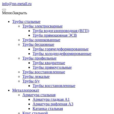
info@nn-metall.ru
Меню
Закрыть
Трубы стальные
Трубы электросварные
Труба водогазопроводная (ВГП)
Труба прямошовная ЭСВ
Трубы оцинкованные
Трубы бесшовные
Трубы горячедеформированные
Трубы холоднодеформированные
Трубы профильные
Трубы квадратные
Трубы прямоугольные
Трубы восстановленные
Трубы лежалые
Трубы б/у
Трубы восстановленные
Металлопрокат
Арматура стальная
Арматура гладкая А1
Арматура рифленая А3
Катанка стальная
Круг стальной