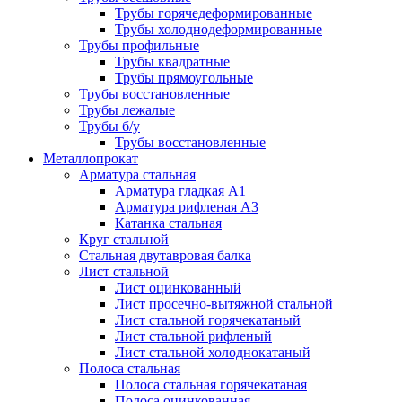
Трубы горячедеформированные
Трубы холоднодеформированные
Трубы профильные
Трубы квадратные
Трубы прямоугольные
Трубы восстановленные
Трубы лежалые
Трубы б/у
Трубы восстановленные
Металлопрокат
Арматура стальная
Арматура гладкая А1
Арматура рифленая А3
Катанка стальная
Круг стальной
Стальная двутавровая балка
Лист стальной
Лист оцинкованный
Лист просечно-вытяжной стальной
Лист стальной горячекатаный
Лист стальной рифленый
Лист стальной холоднокатаный
Полоса стальная
Полоса стальная горячекатаная
Полоса оцинкованная