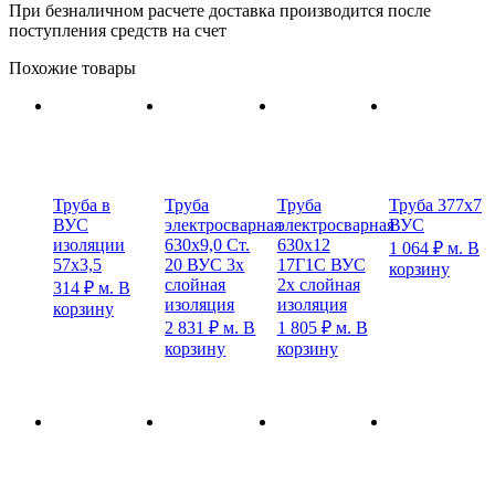
При безналичном расчете доставка производится после
поступления средств на счет
Похожие товары
Труба в
Труба
Труба
Труба 377х7
ВУС
электросварная
электросварная
ВУС
изоляции
630х9,0 Ст.
630х12
1 064
₽
м.
В
57х3,5
20 ВУС 3х
17Г1С ВУС
корзину
слойная
2х слойная
314
₽
м.
В
изоляция
изоляция
корзину
2 831
₽
м.
В
1 805
₽
м.
В
корзину
корзину