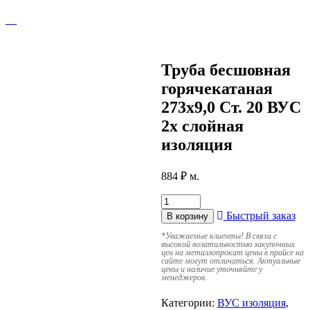
Труба бесшовная
горячекатаная
273х9,0 Ст. 20 ВУС
2х слойная
изоляция
884
₽
м.
Быстрый заказ
В корзину
*
Уважаемые клиенты! В связи с
высокой волатильностью закупочных
цен на металлопрокат цены в прайсе на
сайте могут отличаться. Актуальные
цены и наличие уточняйте у
менеджеров.
Категории:
ВУС изоляция
,