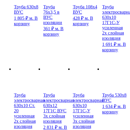
Труба 630х8
Труба
Труба 108х4
Труба
ВУС
76х3,5 в
ВУС
электросварн
ВУС
630х10
1 805
₽
м.
В
428
₽
м.
В
изоляции
17Г1С-У
корзину
корзину
усиленная
361
₽
м.
В
2х слойная
корзину
изоляция
1 691
₽
м.
В
корзину
Труба
Труба
Труба
Труба 530х8
электросварная
электросварная
электросварная
ВУС
630х10 Ст.
630х12
630х10
1 634
₽
м.
В
20
17Г1С ВУС
17Г1С-У
корзину
усиленная
3х слойная
усиленная
2х слойная
изоляция
3х слойная
изоляция
изоляция
2 831
₽
м.
В