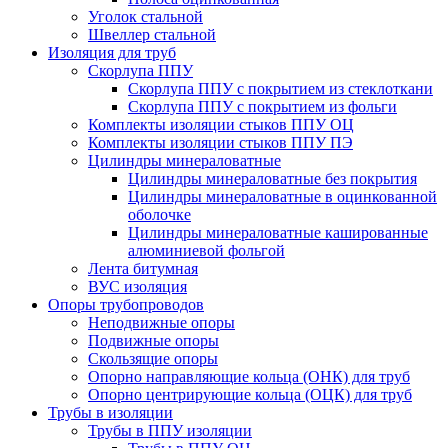
Уголок стальной
Швеллер стальной
Изоляция для труб
Скорлупа ППУ
Скорлупа ППУ с покрытием из стеклоткани
Скорлупа ППУ с покрытием из фольги
Комплекты изоляции стыков ППУ ОЦ
Комплекты изоляции стыков ППУ ПЭ
Цилиндры минераловатные
Цилиндры минераловатные без покрытия
Цилиндры минераловатные в оцинкованной
оболочке
Цилиндры минераловатные кашированные
алюминиевой фольгой
Лента битумная
ВУС изоляция
Опоры трубопроводов
Неподвижные опоры
Подвижные опоры
Скользящие опоры
Опорно направляющие кольца (ОНК) для труб
Опорно центрирующие кольца (ОЦК) для труб
Трубы в изоляции
Трубы в ППУ изоляции