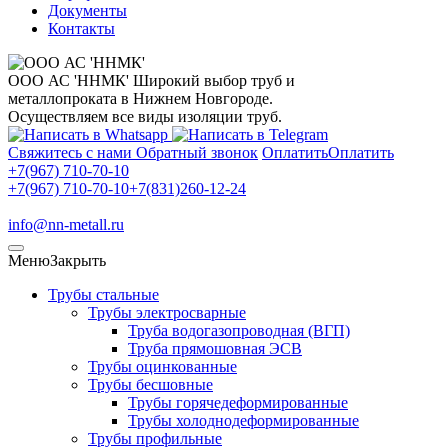
Документы
Контакты
ООО АС 'ННМК'
Широкий выбор труб и
металлопроката в Нижнем Новгороде.
Осуществляем все виды изоляции труб.
Свяжитесь с нами
Обратный звонок
Оплатить
Оплатить
+7(967) 710-70-10
+7(967) 710-70-10
+7(831)260-12-24
info@nn-metall.ru
Меню
Закрыть
Трубы стальные
Трубы электросварные
Труба водогазопроводная (ВГП)
Труба прямошовная ЭСВ
Трубы оцинкованные
Трубы бесшовные
Трубы горячедеформированные
Трубы холоднодеформированные
Трубы профильные