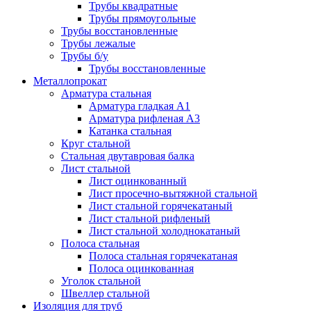
Трубы квадратные
Трубы прямоугольные
Трубы восстановленные
Трубы лежалые
Трубы б/у
Трубы восстановленные
Металлопрокат
Арматура стальная
Арматура гладкая А1
Арматура рифленая А3
Катанка стальная
Круг стальной
Стальная двутавровая балка
Лист стальной
Лист оцинкованный
Лист просечно-вытяжной стальной
Лист стальной горячекатаный
Лист стальной рифленый
Лист стальной холоднокатаный
Полоса стальная
Полоса стальная горячекатаная
Полоса оцинкованная
Уголок стальной
Швеллер стальной
Изоляция для труб