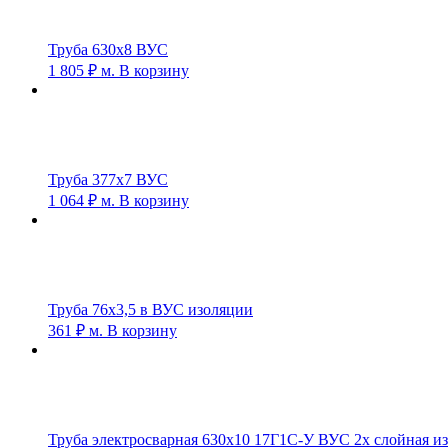
Труба 630х8 ВУС
1 805
₽
м.
В корзину
Труба 377х7 ВУС
1 064
₽
м.
В корзину
Труба 76х3,5 в ВУС изоляции
361
₽
м.
В корзину
Труба электросварная 630х10 17Г1С-У ВУС 2х слойная и