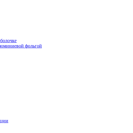
болочке
люминиевой фольгой
яции