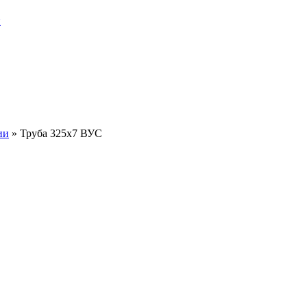
и
ии
»
Труба 325х7 ВУС