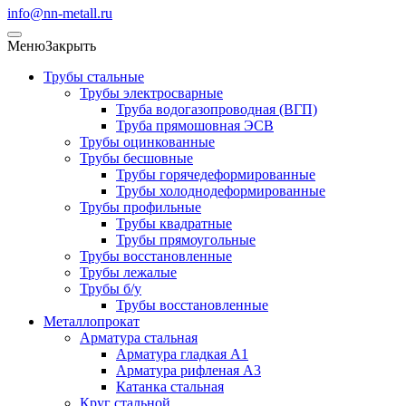
info@nn-metall.ru
Меню
Закрыть
Трубы стальные
Трубы электросварные
Труба водогазопроводная (ВГП)
Труба прямошовная ЭСВ
Трубы оцинкованные
Трубы бесшовные
Трубы горячедеформированные
Трубы холоднодеформированные
Трубы профильные
Трубы квадратные
Трубы прямоугольные
Трубы восстановленные
Трубы лежалые
Трубы б/у
Трубы восстановленные
Металлопрокат
Арматура стальная
Арматура гладкая А1
Арматура рифленая А3
Катанка стальная
Круг стальной