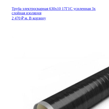
Труба электросварная 630х10 17Г1С усиленная 3х
слойная изоляция
2 470
₽
м.
В корзину