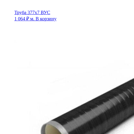
Труба 377х7 ВУС
1 064
₽
м.
В корзину