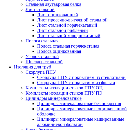
Стальная двутавровая балка
Лист стальной
Лист оцинкованный
Лист просечно-вытяжной стальной
Лист стальной горячекатаный
Лист стальной рифленый
Лист стальной холоднокатаный
Полоса стальная
Полоса стальная горячекатаная
Полоса оцинкованная
Уголок стальной
Швеллер стальной
Изоляция для труб
Скорлупа ППУ
Скорлупа ППУ с покрытием из стеклоткани
Скорлупа ППУ с покрытием из фольги
Комплекты изоляции стыков ППУ ОЦ
Комплекты изоляции стыков ППУ ПЭ
Цилиндры минераловатные
Цилиндры минераловатные без покрытия
Цилиндры минераловатные в оцинкованной
оболочке
Цилиндры минераловатные кашированные
алюминиевой фольгой
Лента битумная