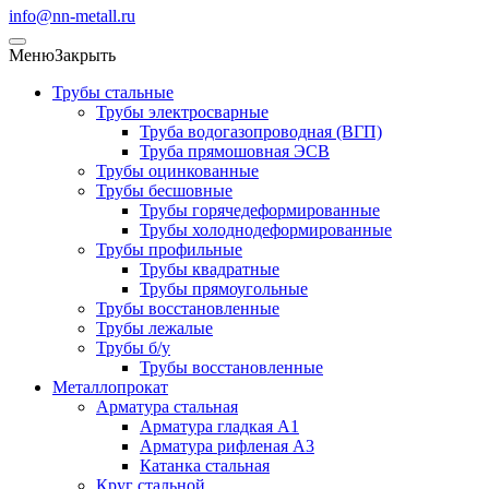
info@nn-metall.ru
Меню
Закрыть
Трубы стальные
Трубы электросварные
Труба водогазопроводная (ВГП)
Труба прямошовная ЭСВ
Трубы оцинкованные
Трубы бесшовные
Трубы горячедеформированные
Трубы холоднодеформированные
Трубы профильные
Трубы квадратные
Трубы прямоугольные
Трубы восстановленные
Трубы лежалые
Трубы б/у
Трубы восстановленные
Металлопрокат
Арматура стальная
Арматура гладкая А1
Арматура рифленая А3
Катанка стальная
Круг стальной