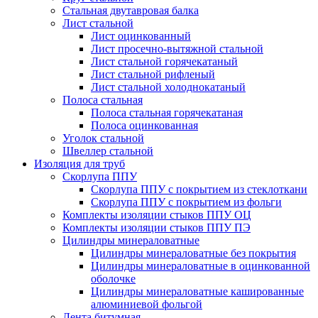
Стальная двутавровая балка
Лист стальной
Лист оцинкованный
Лист просечно-вытяжной стальной
Лист стальной горячекатаный
Лист стальной рифленый
Лист стальной холоднокатаный
Полоса стальная
Полоса стальная горячекатаная
Полоса оцинкованная
Уголок стальной
Швеллер стальной
Изоляция для труб
Скорлупа ППУ
Скорлупа ППУ с покрытием из стеклоткани
Скорлупа ППУ с покрытием из фольги
Комплекты изоляции стыков ППУ ОЦ
Комплекты изоляции стыков ППУ ПЭ
Цилиндры минераловатные
Цилиндры минераловатные без покрытия
Цилиндры минераловатные в оцинкованной
оболочке
Цилиндры минераловатные кашированные
алюминиевой фольгой
Лента битумная