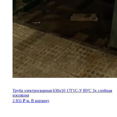
Труба электросварная 630х10 17Г1С-У ВУС 3х слойная
изоляция
2 831
₽
м.
В корзину