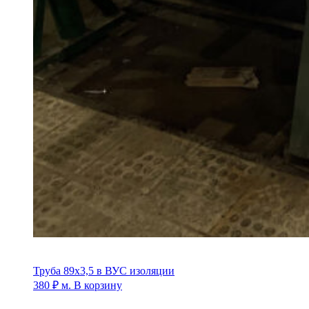
Труба 89х3,5 в ВУС изоляции
380
₽
м.
В корзину