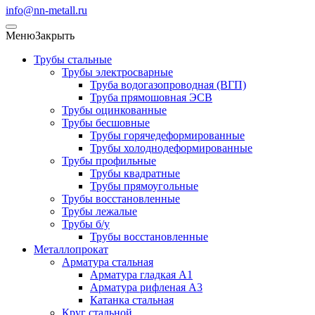
info@nn-metall.ru
Меню
Закрыть
Трубы стальные
Трубы электросварные
Труба водогазопроводная (ВГП)
Труба прямошовная ЭСВ
Трубы оцинкованные
Трубы бесшовные
Трубы горячедеформированные
Трубы холоднодеформированные
Трубы профильные
Трубы квадратные
Трубы прямоугольные
Трубы восстановленные
Трубы лежалые
Трубы б/у
Трубы восстановленные
Металлопрокат
Арматура стальная
Арматура гладкая А1
Арматура рифленая А3
Катанка стальная
Круг стальной