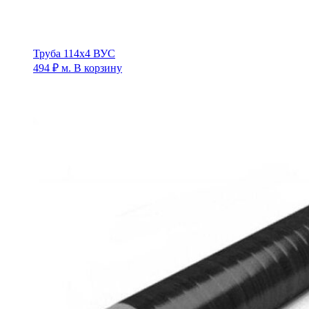
Труба 114х4 ВУС
494
₽
м.
В корзину