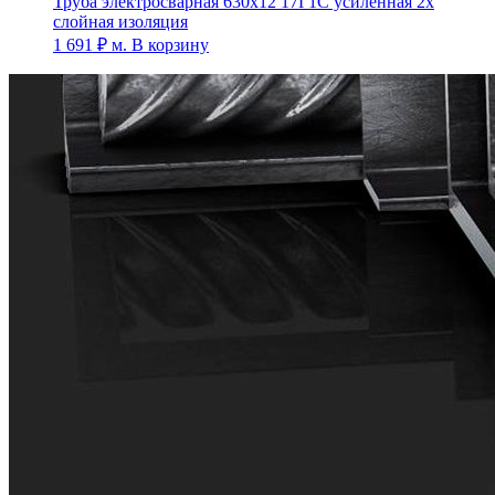
Труба электросварная 630х12 17Г1С усиленная 2х
слойная изоляция
1 691
₽
м.
В корзину