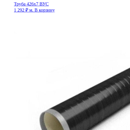
Труба 426х7 ВУС
1 292
₽
м.
В корзину