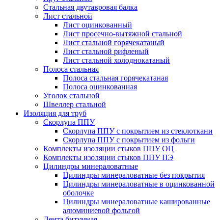
Стальная двутавровая балка
Лист стальной
Лист оцинкованный
Лист просечно-вытяжной стальной
Лист стальной горячекатаный
Лист стальной рифленый
Лист стальной холоднокатаный
Полоса стальная
Полоса стальная горячекатаная
Полоса оцинкованная
Уголок стальной
Швеллер стальной
Изоляция для труб
Скорлупа ППУ
Скорлупа ППУ с покрытием из стеклоткани
Скорлупа ППУ с покрытием из фольги
Комплекты изоляции стыков ППУ ОЦ
Комплекты изоляции стыков ППУ ПЭ
Цилиндры минераловатные
Цилиндры минераловатные без покрытия
Цилиндры минераловатные в оцинкованной
оболочке
Цилиндры минераловатные кашированные
алюминиевой фольгой
Лента битумная