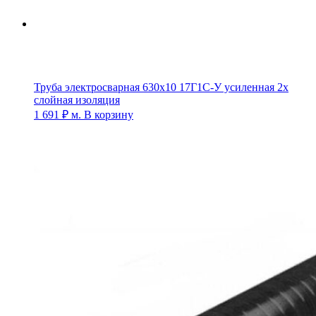
Труба электросварная 630х10 17Г1С-У усиленная 2х
слойная изоляция
1 691
₽
м.
В корзину