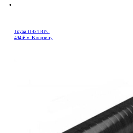
Труба 114х4 ВУС
494
₽
м.
В корзину