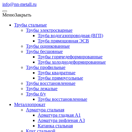
info@nn-metall.ru
Меню
Закрыть
Трубы стальные
Трубы электросварные
Труба водогазопроводная (ВГП)
Труба прямошовная ЭСВ
Трубы оцинкованные
Трубы бесшовные
Трубы горячедеформированные
Трубы холоднодеформированные
Трубы профильные
Трубы квадратные
Трубы прямоугольные
Трубы восстановленные
Трубы лежалые
Трубы б/у
Трубы восстановленные
Металлопрокат
Арматура стальная
Арматура гладкая А1
Арматура рифленая А3
Катанка стальная
Круг стальной