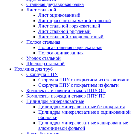
Стальная двутавровая балка
Лист стальной
Лист оцинкованный
Лист просечно-вытяжной стальной
Лист стальной горячекатаный
Лист стальной рифленый
Лист стальной холоднокатаный
Полоса стальная
Полоса стальная горячекатаная
Полоса оцинкованная
Уголок стальной
Швеллер стальной
Изоляция для труб
Скорлупа ППУ
Скорлупа ППУ с покрытием из стеклоткани
Скорлупа ППУ с покрытием из фольги
Комплекты изоляции стыков ППУ ОЦ
Комплекты изоляции стыков ППУ ПЭ
Цилиндры минераловатные
Цилиндры минераловатные без покрытия
Цилиндры минераловатные в оцинкованной
оболочке
Цилиндры минераловатные кашированные
алюминиевой фольгой
Лента битумная