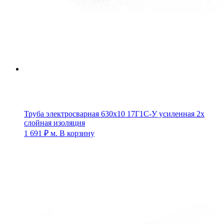
Труба электросварная 630х10 17Г1С-У усиленная 2х
слойная изоляция
1 691
₽
м.
В корзину