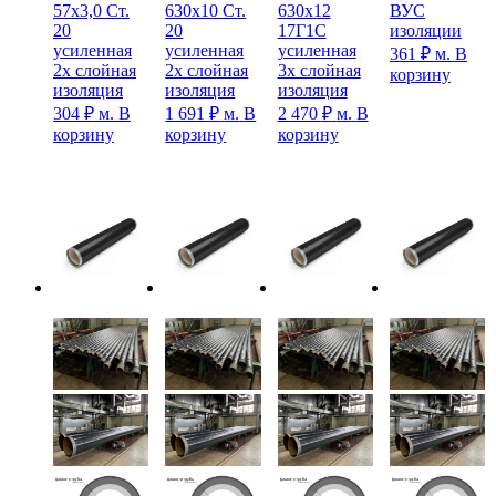
57х3,0 Ст.
630х10 Ст.
630х12
ВУС
20
20
17Г1С
изоляции
усиленная
усиленная
усиленная
361
₽
м.
В
2х слойная
2х слойная
3х слойная
корзину
изоляция
изоляция
изоляция
304
₽
м.
В
1 691
₽
м.
В
2 470
₽
м.
В
корзину
корзину
корзину