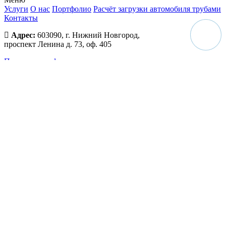
Услуги
О нас
Портфолио
Расчёт загрузки автомобиля трубами
Контакты
Адрес:
603090, г. Нижний Новгород,
проспект Ленина д. 73, оф. 405
Политика конфиденциальности
ООО АС 'ННМК'
Широкий выбор труб и
металлопроката в Нижнем Новгороде.
Осуществляем все виды изоляции труб.
Свяжитесь с нами
+7(967) 710-70-10
+7(831)260-12-24
info@nn-metall.ru
Обращаем ваше внимание на то, что данный интернет-сайт, а также вся
информация о товарах, услугах и ценах, предоставленная на нём, носит
исключительно информационный характер и ни при каких условиях не
является публичной офертой. Информация, представленная на сайте, ни при
каких условиях не должна рассматриваться как официальное предложение,
сделанное какому-либо лицу. Владелец сайта оставляет за собой право в
любое время изменить данную информацию без предварительного