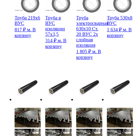
Труба 219х6
Труба в
Труба
Труба 530х8
ВУС
ВУС
электросварная
ВУС
изоляции
630х10 Ст.
817
₽
м.
В
1 634
₽
м.
В
57х3,5
20 ВУС 2х
корзину
корзину
слойная
314
₽
м.
В
изоляция
корзину
1 805
₽
м.
В
корзину