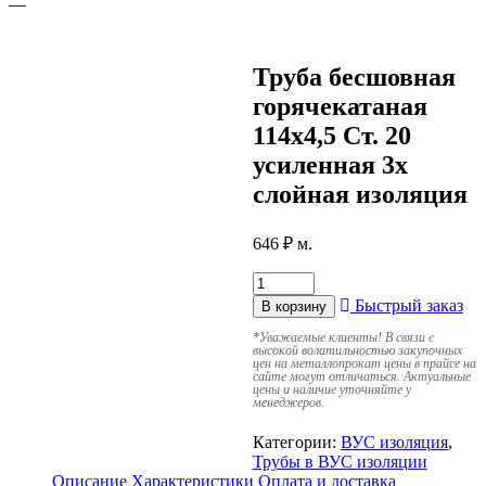
Труба бесшовная
горячекатаная
114х4,5 Ст. 20
усиленная 3х
слойная изоляция
646
₽
м.
Быстрый заказ
В корзину
*
Уважаемые клиенты! В связи с
высокой волатильностью закупочных
цен на металлопрокат цены в прайсе на
сайте могут отличаться. Актуальные
цены и наличие уточняйте у
менеджеров.
Категории:
ВУС изоляция
,
Трубы в ВУС изоляции
Описание
Характеристики
Оплата и доставка