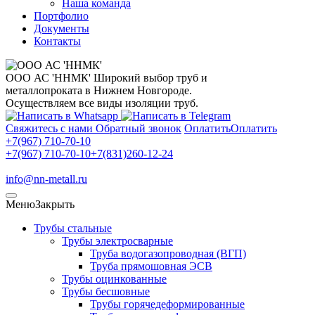
Наша команда
Портфолио
Документы
Контакты
ООО АС 'ННМК'
Широкий выбор труб и
металлопроката в Нижнем Новгороде.
Осуществляем все виды изоляции труб.
Свяжитесь с нами
Обратный звонок
Оплатить
Оплатить
+7(967) 710-70-10
+7(967) 710-70-10
+7(831)260-12-24
info@nn-metall.ru
Меню
Закрыть
Трубы стальные
Трубы электросварные
Труба водогазопроводная (ВГП)
Труба прямошовная ЭСВ
Трубы оцинкованные
Трубы бесшовные
Трубы горячедеформированные