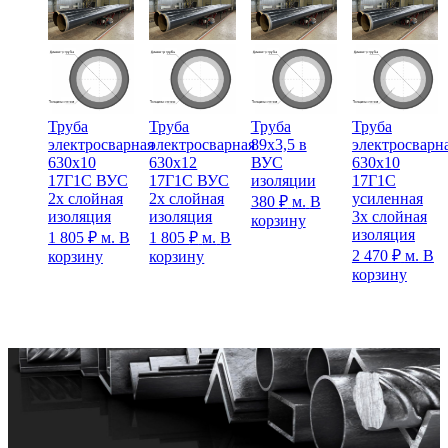
Труба
Труба
Труба
Труба
электросварная
электросварная
89х3,5 в
электросварн
630х10
630х12
ВУС
630х10
17Г1С ВУС
17Г1С ВУС
изоляции
17Г1С
2х слойная
2х слойная
усиленная
380
₽
м.
В
изоляция
изоляция
3х слойная
корзину
изоляция
1 805
₽
м.
В
1 805
₽
м.
В
2 470
₽
м.
В
корзину
корзину
корзину