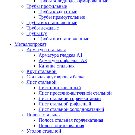
Трубы холоднодеформированные
Трубы профильные
Трубы квадратные
Трубы прямоугольные
Трубы восстановленные
Трубы лежалые
Трубы б/у
Трубы восстановленные
Металлопрокат
Арматура стальная
Арматура гладкая А1
Арматура рифленая А3
Катанка стальная
Круг стальной
Стальная двутавровая балка
Лист стальной
Лист оцинкованный
Лист просечно-вытяжной стальной
Лист стальной горячекатаный
Лист стальной рифленый
Лист стальной холоднокатаный
Полоса стальная
Полоса стальная горячекатаная
Полоса оцинкованная
Уголок стальной