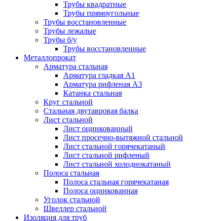
Трубы квадратные
Трубы прямоугольные
Трубы восстановленные
Трубы лежалые
Трубы б/у
Трубы восстановленные
Металлопрокат
Арматура стальная
Арматура гладкая А1
Арматура рифленая А3
Катанка стальная
Круг стальной
Стальная двутавровая балка
Лист стальной
Лист оцинкованный
Лист просечно-вытяжной стальной
Лист стальной горячекатаный
Лист стальной рифленый
Лист стальной холоднокатаный
Полоса стальная
Полоса стальная горячекатаная
Полоса оцинкованная
Уголок стальной
Швеллер стальной
Изоляция для труб