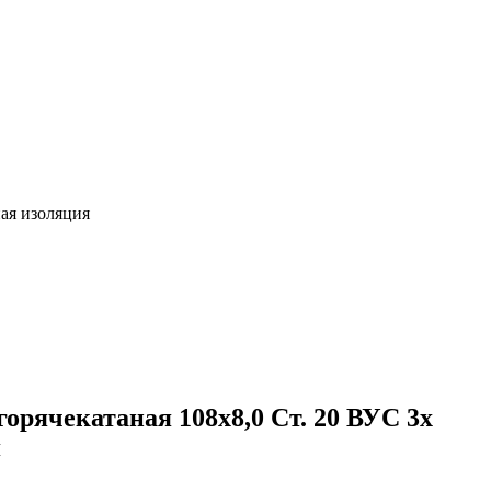
ная изоляция
орячекатаная 108х8,0 Ст. 20 ВУС 3х
я