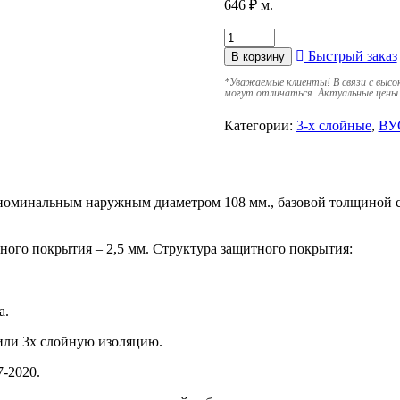
646
₽
м.
Быстрый заказ
В корзину
*
Уважаемые клиенты! В связи с высо
могут отличаться. Актуальные цены 
Категории:
3-х слойные
,
ВУ
 с номинальным наружным диаметром 108 мм., базовой толщиной 
ного покрытия – 2,5 мм. Структура защитного покрытия:
а.
или 3х слойную изоляцию.
-2020.