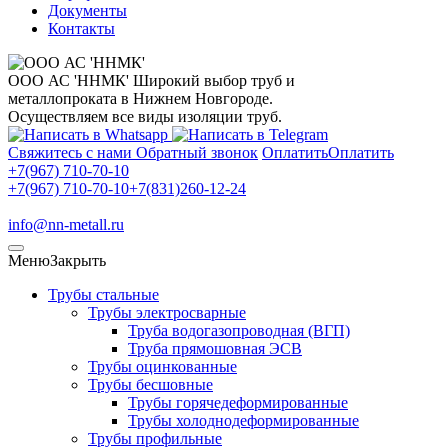
Документы
Контакты
ООО АС 'ННМК'
Широкий выбор труб и
металлопроката в Нижнем Новгороде.
Осуществляем все виды изоляции труб.
Свяжитесь с нами
Обратный звонок
Оплатить
Оплатить
+7(967) 710-70-10
+7(967) 710-70-10
+7(831)260-12-24
info@nn-metall.ru
Меню
Закрыть
Трубы стальные
Трубы электросварные
Труба водогазопроводная (ВГП)
Труба прямошовная ЭСВ
Трубы оцинкованные
Трубы бесшовные
Трубы горячедеформированные
Трубы холоднодеформированные
Трубы профильные