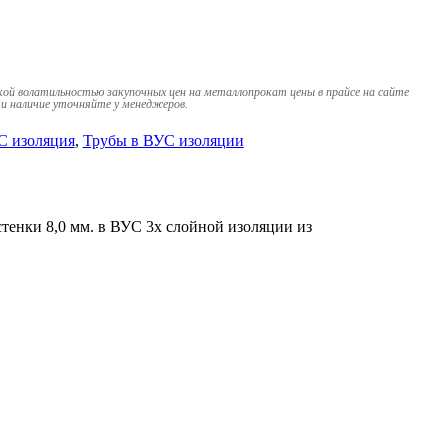
кой волатильностью закупочных цен на металлопрокат цены в прайсе на сайте
и наличие уточняйте у менеджеров.
С изоляция
,
Трубы в ВУС изоляции
стенки 8,0 мм. в ВУС 3х слойной изоляции из