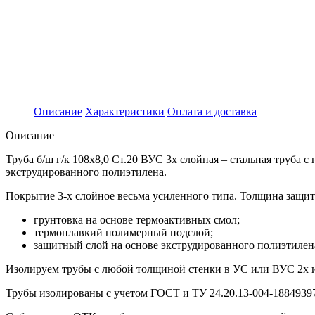
Описание
Характеристики
Оплата и доставка
Описание
Труба б/ш г/к 108х8,0 Ст.20 ВУС 3х слойная – стальная труба
экструдированного полиэтилена.
Покрытие 3-х слойное весьма усиленного типа. Толщина защит
грунтовка на основе термоактивных смол;
термоплавкий полимерный подслой;
защитный слой на основе экструдированного полиэтилен
Изолируем трубы с любой толщиной стенки в УС или ВУС 2х 
Трубы изолированы с учетом ГOCT и TУ 24.20.13-004-18849397