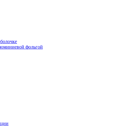
болочке
люминиевой фольгой
яции