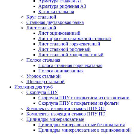
Арматура гладкая А1
Арматура рифленая А3
Катанка стальная
Круг стальной
Стальная двутавровая балка
Лист стальной
Лист оцинкованный
Лист просечно-вытяжной стальной
Лист стальной горячекатаный
Лист стальной рифленый
Лист стальной холоднокатаный
Полоса стальная
Полоса стальная горячекатаная
Полоса оцинкованная
Уголок стальной
Швеллер стальной
Изоляция для труб
Скорлупа ППУ
Скорлупа ППУ с покрытием из стеклоткани
Скорлупа ППУ с покрытием из фольги
Комплекты изоляции стыков ППУ ОЦ
Комплекты изоляции стыков ППУ ПЭ
Цилиндры минераловатные
Цилиндры минераловатные без покрытия
Цилиндры минераловатные в оцинкованной