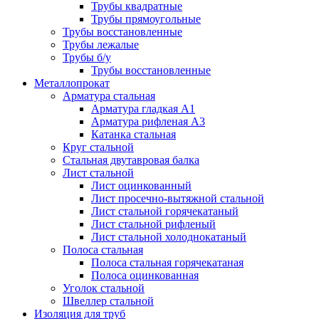
Трубы квадратные
Трубы прямоугольные
Трубы восстановленные
Трубы лежалые
Трубы б/у
Трубы восстановленные
Металлопрокат
Арматура стальная
Арматура гладкая А1
Арматура рифленая А3
Катанка стальная
Круг стальной
Стальная двутавровая балка
Лист стальной
Лист оцинкованный
Лист просечно-вытяжной стальной
Лист стальной горячекатаный
Лист стальной рифленый
Лист стальной холоднокатаный
Полоса стальная
Полоса стальная горячекатаная
Полоса оцинкованная
Уголок стальной
Швеллер стальной
Изоляция для труб