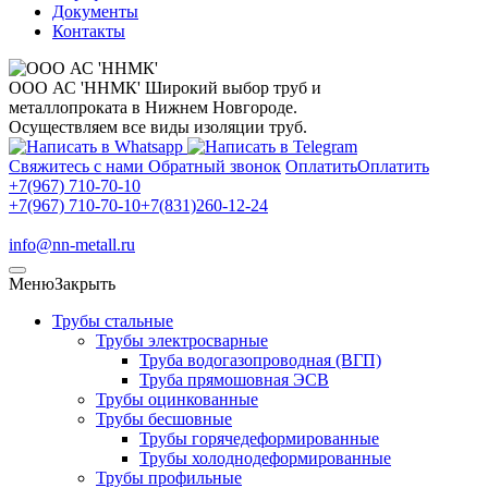
Документы
Контакты
ООО АС 'ННМК'
Широкий выбор труб и
металлопроката в Нижнем Новгороде.
Осуществляем все виды изоляции труб.
Свяжитесь с нами
Обратный звонок
Оплатить
Оплатить
+7(967) 710-70-10
+7(967) 710-70-10
+7(831)260-12-24
info@nn-metall.ru
Меню
Закрыть
Трубы стальные
Трубы электросварные
Труба водогазопроводная (ВГП)
Труба прямошовная ЭСВ
Трубы оцинкованные
Трубы бесшовные
Трубы горячедеформированные
Трубы холоднодеформированные
Трубы профильные