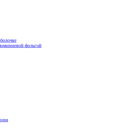
болочке
люминиевой фольгой
яции