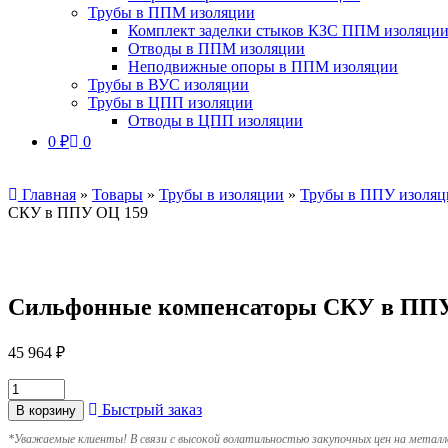
Трубы в ППМ изоляции
Комплект заделки стыков КЗС ППМ изоляци
Отводы в ППМ изоляции
Неподвижные опоры в ППМ изоляции
Трубы в ВУС изоляции
Трубы в ЦПП изоляции
Отводы в ЦПП изоляции
0
₽
0
Главная
»
Товары
»
Трубы в изоляции
»
Трубы в ППУ изоляц
СКУ в ППУ ОЦ 159
Сильфонные компенсаторы СКУ в ПП
45 964
₽
Быстрый заказ
В корзину
*
Уважаемые клиенты! В связи с высокой волатильностью закупочных цен на металл