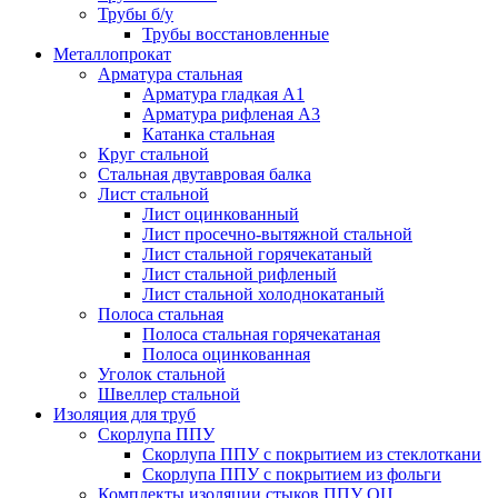
Трубы б/у
Трубы восстановленные
Металлопрокат
Арматура стальная
Арматура гладкая А1
Арматура рифленая А3
Катанка стальная
Круг стальной
Стальная двутавровая балка
Лист стальной
Лист оцинкованный
Лист просечно-вытяжной стальной
Лист стальной горячекатаный
Лист стальной рифленый
Лист стальной холоднокатаный
Полоса стальная
Полоса стальная горячекатаная
Полоса оцинкованная
Уголок стальной
Швеллер стальной
Изоляция для труб
Скорлупа ППУ
Скорлупа ППУ с покрытием из стеклоткани
Скорлупа ППУ с покрытием из фольги
Комплекты изоляции стыков ППУ ОЦ