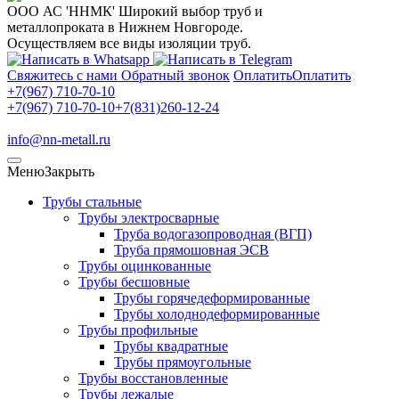
ООО АС 'ННМК'
Широкий выбор труб и
металлопроката в Нижнем Новгороде.
Осуществляем все виды изоляции труб.
Свяжитесь с нами
Обратный звонок
Оплатить
Оплатить
+7(967) 710-70-10
+7(967) 710-70-10
+7(831)260-12-24
info@nn-metall.ru
Меню
Закрыть
Трубы стальные
Трубы электросварные
Труба водогазопроводная (ВГП)
Труба прямошовная ЭСВ
Трубы оцинкованные
Трубы бесшовные
Трубы горячедеформированные
Трубы холоднодеформированные
Трубы профильные
Трубы квадратные
Трубы прямоугольные
Трубы восстановленные
Трубы лежалые