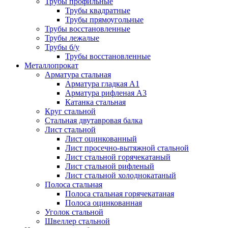
Трубы профильные
Трубы квадратные
Трубы прямоугольные
Трубы восстановленные
Трубы лежалые
Трубы б/у
Трубы восстановленные
Металлопрокат
Арматура стальная
Арматура гладкая А1
Арматура рифленая А3
Катанка стальная
Круг стальной
Стальная двутавровая балка
Лист стальной
Лист оцинкованный
Лист просечно-вытяжной стальной
Лист стальной горячекатаный
Лист стальной рифленый
Лист стальной холоднокатаный
Полоса стальная
Полоса стальная горячекатаная
Полоса оцинкованная
Уголок стальной
Швеллер стальной