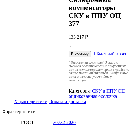
компенсаторы
СКУ в ППУ ОЦ
377
133 217
₽
Быстрый заказ
В корзину
*
Уважаемые клиенты! В связи с
высокой волатильностью закупочных
цен на металлопрокат цены в прайсе на
сайте могут отличаться. Актуальные
цены и наличие уточняйте у
менеджеров.
Категория:
СКУ в ППУ ОЦ
оцинкованная оболочка
Характеристики
Оплата и доставка
Характеристики
ГОСТ
30732-2020