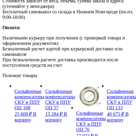
Стоимость зависит от веса, объема, суммы заказа и адреса
(уточняйте у менеджера)
Бесплатный самовывоз со склада в Нижнем Новгороде (пн-пт,
9:00-18:00)
Оплата:
Наличными курьеру при получении (с проверкой товара и
оформлением документов)
Безналичный расчет картой при курьерской доставке или
самовывозе
При безналичном расчете доставка производится после
поступления средств на счет
Похожие товары
Сильфонные
Сильфонные
Сильфонные
компенсаторы
компенсаторы
компенсатор
СКУ в ППУ
СКУ в ППУ
СКУ в ППУ
ОЦ 108
ОЦ 57
ОЦ 133
Сильфонные
25 608
₽
В
15 284
₽
В
40 675
₽
В
компенсаторы
корзину
корзину
корзину
СКУ в ППУ
ОЦ 76
17 072
₽
В