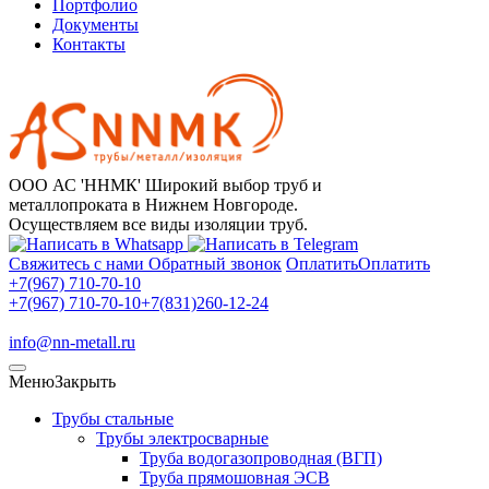
Портфолио
Документы
Контакты
ООО АС 'ННМК'
Широкий выбор труб и
металлопроката в Нижнем Новгороде.
Осуществляем все виды изоляции труб.
Свяжитесь с нами
Обратный звонок
Оплатить
Оплатить
+7(967) 710-70-10
+7(967) 710-70-10
+7(831)260-12-24
info@nn-metall.ru
Меню
Закрыть
Трубы стальные
Трубы электросварные
Труба водогазопроводная (ВГП)
Труба прямошовная ЭСВ