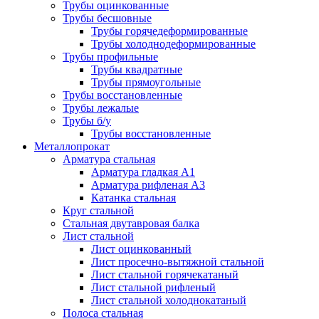
Трубы оцинкованные
Трубы бесшовные
Трубы горячедеформированные
Трубы холоднодеформированные
Трубы профильные
Трубы квадратные
Трубы прямоугольные
Трубы восстановленные
Трубы лежалые
Трубы б/у
Трубы восстановленные
Металлопрокат
Арматура стальная
Арматура гладкая А1
Арматура рифленая А3
Катанка стальная
Круг стальной
Стальная двутавровая балка
Лист стальной
Лист оцинкованный
Лист просечно-вытяжной стальной
Лист стальной горячекатаный
Лист стальной рифленый
Лист стальной холоднокатаный
Полоса стальная