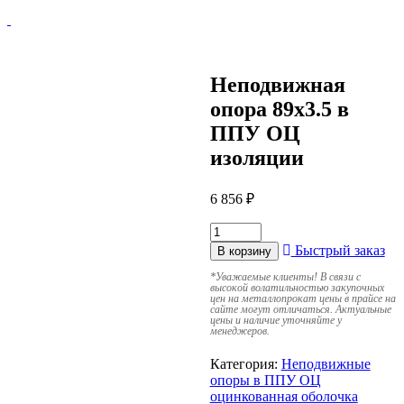
Неподвижная
опора 89х3.5 в
ППУ ОЦ
изоляции
6 856
₽
Быстрый заказ
В корзину
*
Уважаемые клиенты! В связи с
высокой волатильностью закупочных
цен на металлопрокат цены в прайсе на
сайте могут отличаться. Актуальные
цены и наличие уточняйте у
менеджеров.
Категория:
Неподвижные
опоры в ППУ ОЦ
оцинкованная оболочка