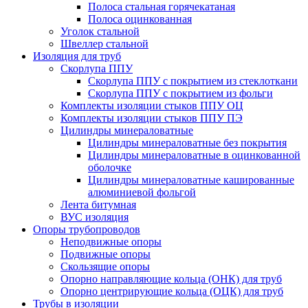
Полоса стальная горячекатаная
Полоса оцинкованная
Уголок стальной
Швеллер стальной
Изоляция для труб
Скорлупа ППУ
Скорлупа ППУ с покрытием из стеклоткани
Скорлупа ППУ с покрытием из фольги
Комплекты изоляции стыков ППУ ОЦ
Комплекты изоляции стыков ППУ ПЭ
Цилиндры минераловатные
Цилиндры минераловатные без покрытия
Цилиндры минераловатные в оцинкованной
оболочке
Цилиндры минераловатные кашированные
алюминиевой фольгой
Лента битумная
ВУС изоляция
Опоры трубопроводов
Неподвижные опоры
Подвижные опоры
Скользящие опоры
Опорно направляющие кольца (ОНК) для труб
Опорно центрирующие кольца (ОЦК) для труб
Трубы в изоляции