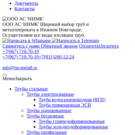
Документы
Контакты
ООО АС 'ННМК'
Широкий выбор труб и
металлопроката в Нижнем Новгороде.
Осуществляем все виды изоляции труб.
Свяжитесь с нами
Обратный звонок
Оплатить
Оплатить
+7(967) 710-70-10
+7(967) 710-70-10
+7(831)260-12-24
info@nn-metall.ru
Меню
Закрыть
Трубы стальные
Трубы электросварные
Труба водогазопроводная (ВГП)
Труба прямошовная ЭСВ
Трубы оцинкованные
Трубы бесшовные
Трубы горячедеформированные
Трубы холоднодеформированные
Трубы профильные