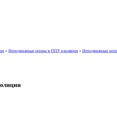
и
ии
»
Неподвижные опоры в ППУ изоляции
»
Неподвижные опор
золяции