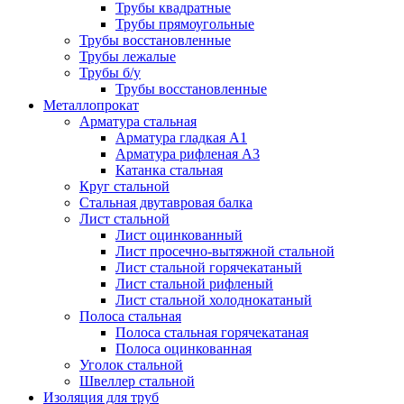
Трубы квадратные
Трубы прямоугольные
Трубы восстановленные
Трубы лежалые
Трубы б/у
Трубы восстановленные
Металлопрокат
Арматура стальная
Арматура гладкая А1
Арматура рифленая А3
Катанка стальная
Круг стальной
Стальная двутавровая балка
Лист стальной
Лист оцинкованный
Лист просечно-вытяжной стальной
Лист стальной горячекатаный
Лист стальной рифленый
Лист стальной холоднокатаный
Полоса стальная
Полоса стальная горячекатаная
Полоса оцинкованная
Уголок стальной
Швеллер стальной
Изоляция для труб