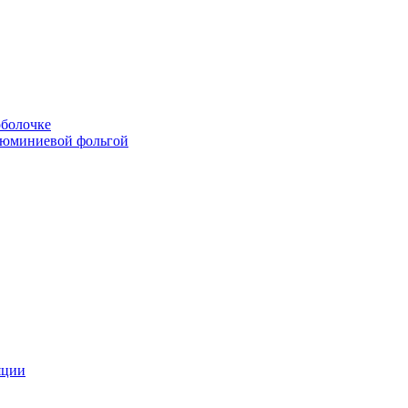
болочке
люминиевой фольгой
яции