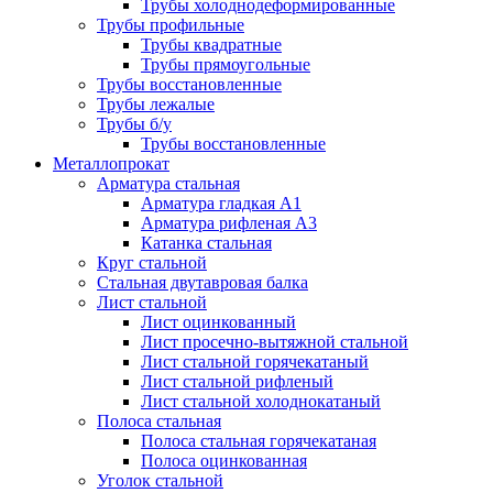
Трубы холоднодеформированные
Трубы профильные
Трубы квадратные
Трубы прямоугольные
Трубы восстановленные
Трубы лежалые
Трубы б/у
Трубы восстановленные
Металлопрокат
Арматура стальная
Арматура гладкая А1
Арматура рифленая А3
Катанка стальная
Круг стальной
Стальная двутавровая балка
Лист стальной
Лист оцинкованный
Лист просечно-вытяжной стальной
Лист стальной горячекатаный
Лист стальной рифленый
Лист стальной холоднокатаный
Полоса стальная
Полоса стальная горячекатаная
Полоса оцинкованная
Уголок стальной