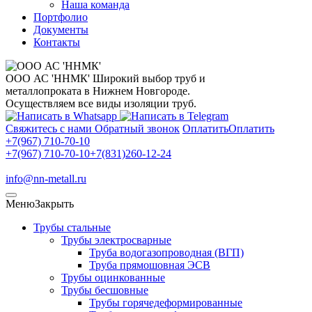
Наша команда
Портфолио
Документы
Контакты
ООО АС 'ННМК'
Широкий выбор труб и
металлопроката в Нижнем Новгороде.
Осуществляем все виды изоляции труб.
Свяжитесь с нами
Обратный звонок
Оплатить
Оплатить
+7(967) 710-70-10
+7(967) 710-70-10
+7(831)260-12-24
info@nn-metall.ru
Меню
Закрыть
Трубы стальные
Трубы электросварные
Труба водогазопроводная (ВГП)
Труба прямошовная ЭСВ
Трубы оцинкованные
Трубы бесшовные
Трубы горячедеформированные