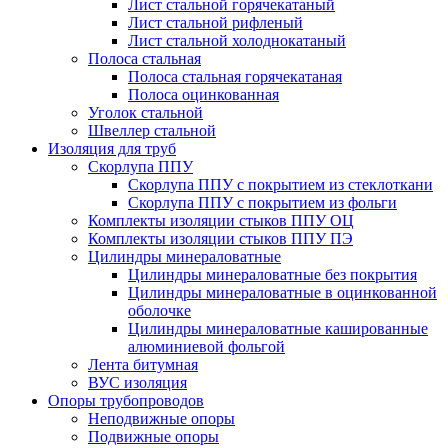
Лист стальной горячекатаный
Лист стальной рифленый
Лист стальной холоднокатаный
Полоса стальная
Полоса стальная горячекатаная
Полоса оцинкованная
Уголок стальной
Швеллер стальной
Изоляция для труб
Скорлупа ППУ
Скорлупа ППУ с покрытием из стеклоткани
Скорлупа ППУ с покрытием из фольги
Комплекты изоляции стыков ППУ ОЦ
Комплекты изоляции стыков ППУ ПЭ
Цилиндры минераловатные
Цилиндры минераловатные без покрытия
Цилиндры минераловатные в оцинкованной
оболочке
Цилиндры минераловатные кашированные
алюминиевой фольгой
Лента битумная
ВУС изоляция
Опоры трубопроводов
Неподвижные опоры
Подвижные опоры