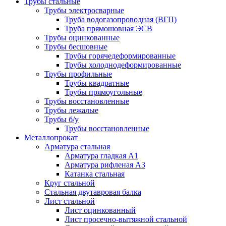
Трубы стальные
Трубы электросварные
Труба водогазопроводная (ВГП)
Труба прямошовная ЭСВ
Трубы оцинкованные
Трубы бесшовные
Трубы горячедеформированные
Трубы холоднодеформированные
Трубы профильные
Трубы квадратные
Трубы прямоугольные
Трубы восстановленные
Трубы лежалые
Трубы б/у
Трубы восстановленные
Металлопрокат
Арматура стальная
Арматура гладкая А1
Арматура рифленая А3
Катанка стальная
Круг стальной
Стальная двутавровая балка
Лист стальной
Лист оцинкованный
Лист просечно-вытяжной стальной