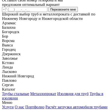
Оставьте свой номер телефона и мы
предложим оптимальный вариант
Перезвоните мне
Широкий выбор труб и металлопроката с доставкой по
Нижнему Новгороду и Нижегородской области
Арзамас
Балахна
Богородск
Бор
Ворсма
Выкса
Городец
Дзержинск
Заволжье
Кстово
Линда
Лысково
Нижний Новгород
Павлово
Сергач
Каталог
Трубы стальные
Металлопрокат
Изоляция для труб
Трубы в
изоляции
Меню
Услуги
О нас
Портфолио
Расчёт загрузки автомобиля трубами