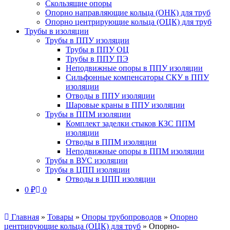
Скользящие опоры
Опорно направляющие кольца (ОНК) для труб
Опорно центрирующие кольца (ОЦК) для труб
Трубы в изоляции
Трубы в ППУ изоляции
Трубы в ППУ ОЦ
Трубы в ППУ ПЭ
Неподвижные опоры в ППУ изоляции
Сильфонные компенсаторы СКУ в ППУ
изоляции
Отводы в ППУ изоляции
Шаровые краны в ППУ изоляции
Трубы в ППМ изоляции
Комплект заделки стыков КЗС ППМ
изоляции
Отводы в ППМ изоляции
Неподвижные опоры в ППМ изоляции
Трубы в ВУС изоляции
Трубы в ЦПП изоляции
Отводы в ЦПП изоляции
0
₽
0
Главная
»
Товары
»
Опоры трубопроводов
»
Опорно
центрирующие кольца (ОЦК) для труб
»
Опорно-