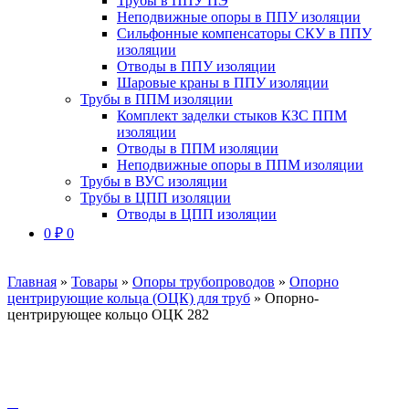
Трубы в ППУ ПЭ
Неподвижные опоры в ППУ изоляции
Сильфонные компенсаторы СКУ в ППУ
изоляции
Отводы в ППУ изоляции
Шаровые краны в ППУ изоляции
Трубы в ППМ изоляции
Комплект заделки стыков КЗС ППМ
изоляции
Отводы в ППМ изоляции
Неподвижные опоры в ППМ изоляции
Трубы в ВУС изоляции
Трубы в ЦПП изоляции
Отводы в ЦПП изоляции
0
₽
0
Главная
»
Товары
»
Опоры трубопроводов
»
Опорно
центрирующие кольца (ОЦК) для труб
»
Опорно-
центрирующее кольцо ОЦК 282