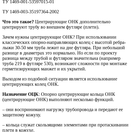
ТУ 1469-001-53597015-01
ТУ 1469-003-35197364-2002
Что это такое?
Центрирующие ОНК дополнительно
центрируют трубу во внешнем футляре (плети).
Зачем нужны центрирующие ОНК? При использовании
классических опорно-направляющих колец с высотой ребра-
лыжи 30-50 мм труба лежит на дне футляра. При небольшой
разнице в диаметрах это нормально. Но если по проекту
разница между трубой и футляром значительна (например
труба 219 в футляре 530), возникают сложности при монтаже
герметизирующих манжет и их укрытий.
Выходом из подобной ситуации является использование
центрирующих колец ОНК.
Назначение ОЦК
: Опорно центрирующие кольца ОНК
(центрирующие ОНК) выполняют несколько функций.
– они воспринимают нагрузку трубопровода и передают ее
защитному кожуху.
– кольца служат скользящими элементами при протаскивании
плети в кожухе.