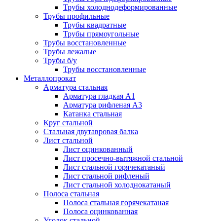
Трубы холоднодеформированные
Трубы профильные
Трубы квадратные
Трубы прямоугольные
Трубы восстановленные
Трубы лежалые
Трубы б/у
Трубы восстановленные
Металлопрокат
Арматура стальная
Арматура гладкая А1
Арматура рифленая А3
Катанка стальная
Круг стальной
Стальная двутавровая балка
Лист стальной
Лист оцинкованный
Лист просечно-вытяжной стальной
Лист стальной горячекатаный
Лист стальной рифленый
Лист стальной холоднокатаный
Полоса стальная
Полоса стальная горячекатаная
Полоса оцинкованная
Уголок стальной