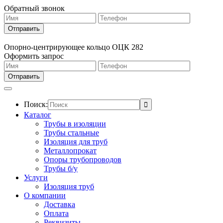
Обратный звонок
Опорно-центрирующее кольцо ОЦК 282
Оформить запрос
Поиск:
Каталог
Трубы в изоляции
Трубы стальные
Изоляция для труб
Металлопрокат
Опоры трубопроводов
Трубы б/у
Услуги
Изоляция труб
О компании
Доставка
Оплата
Реквизиты