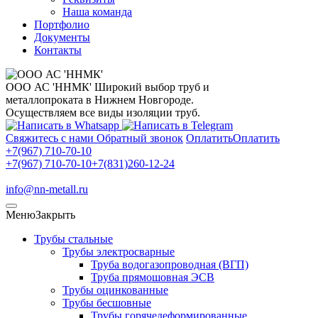
Наша команда
Портфолио
Документы
Контакты
ООО АС 'ННМК'
Широкий выбор труб и
металлопроката в Нижнем Новгороде.
Осуществляем все виды изоляции труб.
Свяжитесь с нами
Обратный звонок
Оплатить
Оплатить
+7(967) 710-70-10
+7(967) 710-70-10
+7(831)260-12-24
info@nn-metall.ru
Меню
Закрыть
Трубы стальные
Трубы электросварные
Труба водогазопроводная (ВГП)
Труба прямошовная ЭСВ
Трубы оцинкованные
Трубы бесшовные
Трубы горячедеформированные