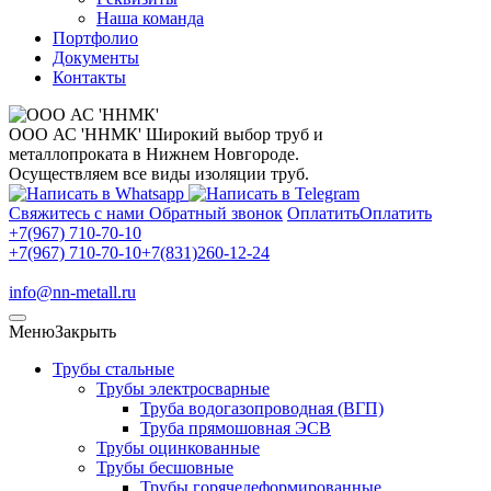
Наша команда
Портфолио
Документы
Контакты
ООО АС 'ННМК'
Широкий выбор труб и
металлопроката в Нижнем Новгороде.
Осуществляем все виды изоляции труб.
Свяжитесь с нами
Обратный звонок
Оплатить
Оплатить
+7(967) 710-70-10
+7(967) 710-70-10
+7(831)260-12-24
info@nn-metall.ru
Меню
Закрыть
Трубы стальные
Трубы электросварные
Труба водогазопроводная (ВГП)
Труба прямошовная ЭСВ
Трубы оцинкованные
Трубы бесшовные
Трубы горячедеформированные