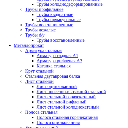
Трубы холоднодеформированные
Трубы профильные
Трубы квадратные
Трубы прямоугольные
Трубы восстановленные
Трубы лежалые
Трубы б/у
Трубы восстановленные
Металлопрокат
Арматура стальная
Арматура гладкая А1
Арматура рифленая А3
Катанка стальная
Круг стальной
Стальная двутавровая балка
Лист стальной
Лист оцинкованный
Лист просечно-вытяжной стальной
Лист стальной горячекатаный
Лист стальной рифленый
Лист стальной холоднокатаный
Полоса стальная
Полоса стальная горячекатаная
Полоса оцинкованная
Уголок стальной