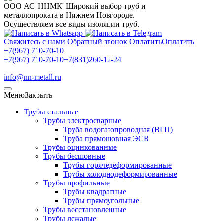
ООО АС 'ННМК'
Широкий выбор труб и
металлопроката в Нижнем Новгороде.
Осуществляем все виды изоляции труб.
Свяжитесь с нами
Обратный звонок
Оплатить
Оплатить
+7(967) 710-70-10
+7(967) 710-70-10
+7(831)260-12-24
info@nn-metall.ru
Меню
Закрыть
Трубы стальные
Трубы электросварные
Труба водогазопроводная (ВГП)
Труба прямошовная ЭСВ
Трубы оцинкованные
Трубы бесшовные
Трубы горячедеформированные
Трубы холоднодеформированные
Трубы профильные
Трубы квадратные
Трубы прямоугольные
Трубы восстановленные
Трубы лежалые