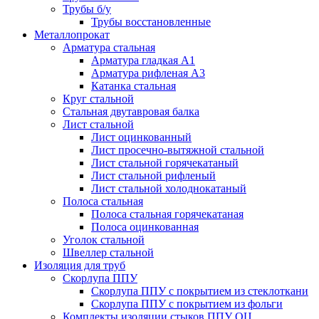
Трубы б/у
Трубы восстановленные
Металлопрокат
Арматура стальная
Арматура гладкая А1
Арматура рифленая А3
Катанка стальная
Круг стальной
Стальная двутавровая балка
Лист стальной
Лист оцинкованный
Лист просечно-вытяжной стальной
Лист стальной горячекатаный
Лист стальной рифленый
Лист стальной холоднокатаный
Полоса стальная
Полоса стальная горячекатаная
Полоса оцинкованная
Уголок стальной
Швеллер стальной
Изоляция для труб
Скорлупа ППУ
Скорлупа ППУ с покрытием из стеклоткани
Скорлупа ППУ с покрытием из фольги
Комплекты изоляции стыков ППУ ОЦ