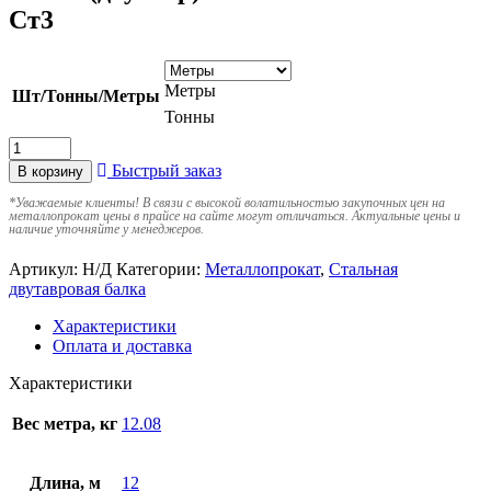
Ст3
Метры
Шт/Тонны/Метры
Тонны
Быстрый заказ
В корзину
*
Уважаемые клиенты! В связи с высокой волатильностью закупочных цен на
металлопрокат цены в прайсе на сайте могут отличаться. Актуальные цены и
наличие уточняйте у менеджеров.
Артикул:
Н/Д
Категории:
Металлопрокат
,
Стальная
двутавровая балка
Характеристики
Оплата и доставка
Характеристики
Вес метра, кг
12.08
Длина, м
12