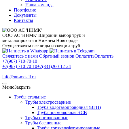
Наша команда
Портфолио
Документы
Контакты
ООО АС 'ННМК'
Широкий выбор труб и
металлопроката в Нижнем Новгороде.
Осуществляем все виды изоляции труб.
Свяжитесь с нами
Обратный звонок
Оплатить
Оплатить
+7(967) 710-70-10
+7(967) 710-70-10
+7(831)260-12-24
info@nn-metall.ru
Меню
Закрыть
Трубы стальные
Трубы электросварные
Труба водогазопроводная (ВГП)
Труба прямошовная ЭСВ
Трубы оцинкованные
Трубы бесшовные
Трубы горячедеформированные