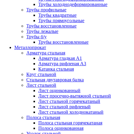
Трубы холоднодеформированные
Трубы профильные
Трубы квадратные
Трубы прямоугольные
Трубы восстановленные
Трубы лежалые
Трубы б/у
Трубы восстановленные
Металлопрокат
Арматура стальная
Арматура гладкая А1
Арматура рифленая А3
Катанка стальная
Круг стальной
Стальная двутавровая балка
Лист стальной
Лист оцинкованный
Лист просечно-вытяжной стальной
Лист стальной горячекатаный
Лист стальной рифленый
Лист стальной холоднокатаный
Полоса стальная
Полоса стальная горячекатаная
Полоса оцинкованная
Уголок стальной