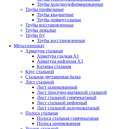
Трубы холоднодеформированные
Трубы профильные
Трубы квадратные
Трубы прямоугольные
Трубы восстановленные
Трубы лежалые
Трубы б/у
Трубы восстановленные
Металлопрокат
Арматура стальная
Арматура гладкая А1
Арматура рифленая А3
Катанка стальная
Круг стальной
Стальная двутавровая балка
Лист стальной
Лист оцинкованный
Лист просечно-вытяжной стальной
Лист стальной горячекатаный
Лист стальной рифленый
Лист стальной холоднокатаный
Полоса стальная
Полоса стальная горячекатаная
Полоса оцинкованная
Уголок стальной