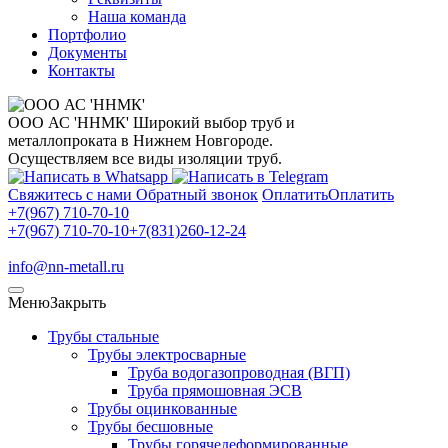
Наша команда
Портфолио
Документы
Контакты
ООО АС 'ННМК'
Широкий выбор труб и
металлопроката в Нижнем Новгороде.
Осуществляем все виды изоляции труб.
Свяжитесь с нами
Обратный звонок
Оплатить
Оплатить
+7(967) 710-70-10
+7(967) 710-70-10
+7(831)260-12-24
info@nn-metall.ru
Меню
Закрыть
Трубы стальные
Трубы электросварные
Труба водогазопроводная (ВГП)
Труба прямошовная ЭСВ
Трубы оцинкованные
Трубы бесшовные
Трубы горячедеформированные