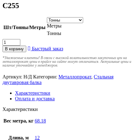
С255
Метры
Шт/Тонны/Метры
Тонны
Быстрый заказ
В корзину
*
Уважаемые клиенты! В связи с высокой волатильностью закупочных цен на
металлопрокат цены в прайсе на сайте могут отличаться. Актуальные цены и
наличие уточняйте у менеджеров.
Артикул:
Н/Д
Категории:
Металлопрокат
,
Стальная
двутавровая балка
Характеристики
Оплата и доставка
Характеристики
Вес метра, кг
68.18
Длина, м
12