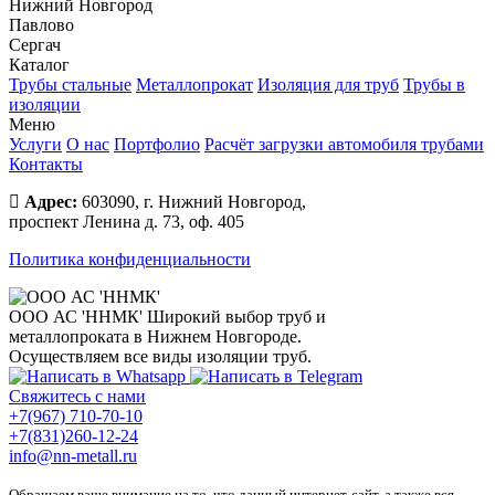
Нижний Новгород
Павлово
Сергач
Каталог
Трубы стальные
Металлопрокат
Изоляция для труб
Трубы в
изоляции
Меню
Услуги
О нас
Портфолио
Расчёт загрузки автомобиля трубами
Контакты
Адрес:
603090, г. Нижний Новгород,
проспект Ленина д. 73, оф. 405
Политика конфиденциальности
ООО АС 'ННМК'
Широкий выбор труб и
металлопроката в Нижнем Новгороде.
Осуществляем все виды изоляции труб.
Свяжитесь с нами
+7(967) 710-70-10
+7(831)260-12-24
info@nn-metall.ru
Обращаем ваше внимание на то, что данный интернет-сайт, а также вся