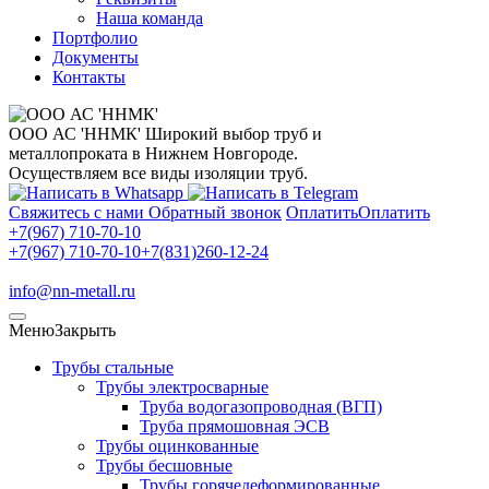
Наша команда
Портфолио
Документы
Контакты
ООО АС 'ННМК'
Широкий выбор труб и
металлопроката в Нижнем Новгороде.
Осуществляем все виды изоляции труб.
Свяжитесь с нами
Обратный звонок
Оплатить
Оплатить
+7(967) 710-70-10
+7(967) 710-70-10
+7(831)260-12-24
info@nn-metall.ru
Меню
Закрыть
Трубы стальные
Трубы электросварные
Труба водогазопроводная (ВГП)
Труба прямошовная ЭСВ
Трубы оцинкованные
Трубы бесшовные
Трубы горячедеформированные