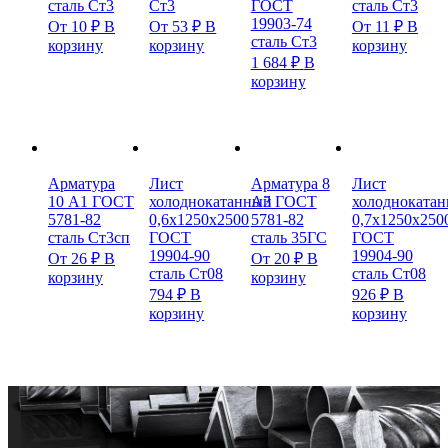
сталь Ст3
Ст3
ГОСТ
сталь Ст3
19903-74
От
10
₽
В
От
53
₽
В
От
11
₽
В
сталь Ст3
корзину
корзину
корзину
1 684
₽
В
корзину
Арматура
Лист
Арматура 8
Лист
10 А1 ГОСТ
холоднокатанный
А3 ГОСТ
холодноката
5781-82
0,6х1250х2500
5781-82
0,7х1250х250
сталь Ст3сп
ГОСТ
сталь 35ГС
ГОСТ
19904-90
19904-90
От
26
₽
В
От
20
₽
В
сталь Ст08
сталь Ст08
корзину
корзину
794
₽
В
926
₽
В
корзину
корзину