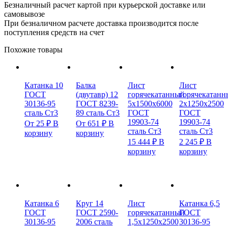
Безналичный расчет картой при курьерской доставке или
самовывозе
При безналичном расчете доставка производится после
поступления средств на счет
Похожие товары
Катанка 10
Балка
Лист
Лист
ГОСТ
(двутавр) 12
горячекатанный
горячекатанн
30136-95
ГОСТ 8239-
5х1500х6000
2х1250х2500
сталь Ст3
89 сталь Ст3
ГОСТ
ГОСТ
19903-74
19903-74
От
25
₽
В
От
651
₽
В
сталь Ст3
сталь Ст3
корзину
корзину
15 444
₽
В
2 245
₽
В
корзину
корзину
Катанка 6
Круг 14
Лист
Катанка 6,5
ГОСТ
ГОСТ 2590-
горячекатанный
ГОСТ
30136-95
2006 сталь
1,5х1250х2500
30136-95