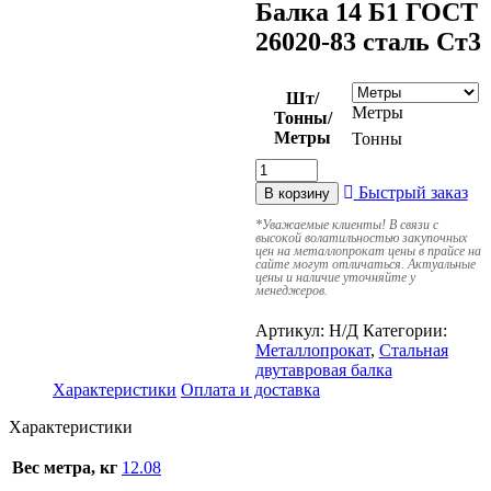
Балка 14 Б1 ГОСТ
26020-83 сталь Ст3
Шт/
Метры
Тонны/
Метры
Тонны
Быстрый заказ
В корзину
*
Уважаемые клиенты! В связи с
высокой волатильностью закупочных
цен на металлопрокат цены в прайсе на
сайте могут отличаться. Актуальные
цены и наличие уточняйте у
менеджеров.
Артикул:
Н/Д
Категории:
Металлопрокат
,
Стальная
двутавровая балка
Характеристики
Оплата и доставка
Характеристики
Вес метра, кг
12.08