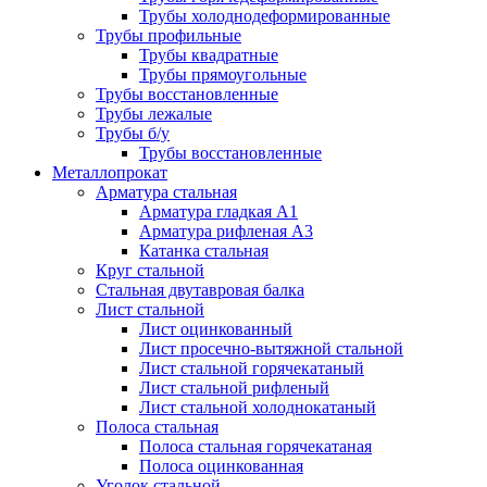
Трубы холоднодеформированные
Трубы профильные
Трубы квадратные
Трубы прямоугольные
Трубы восстановленные
Трубы лежалые
Трубы б/у
Трубы восстановленные
Металлопрокат
Арматура стальная
Арматура гладкая А1
Арматура рифленая А3
Катанка стальная
Круг стальной
Стальная двутавровая балка
Лист стальной
Лист оцинкованный
Лист просечно-вытяжной стальной
Лист стальной горячекатаный
Лист стальной рифленый
Лист стальной холоднокатаный
Полоса стальная
Полоса стальная горячекатаная
Полоса оцинкованная
Уголок стальной