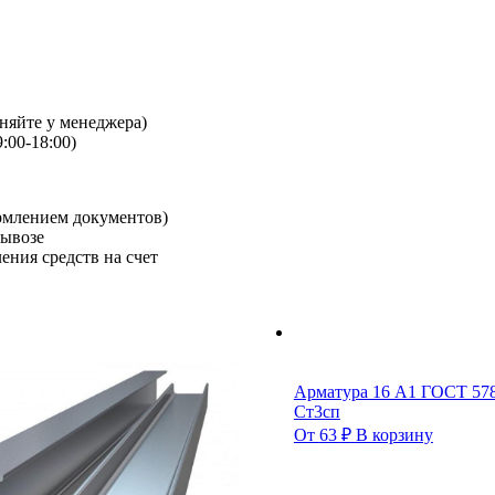
чняйте у менеджера)
:00-18:00)
рмлением документов)
вывозе
ения средств на счет
Арматура 16 А1 ГОСТ 578
Ст3сп
От
63
₽
В корзину