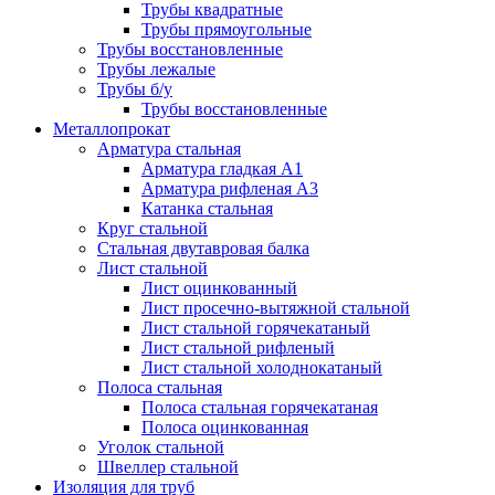
Трубы квадратные
Трубы прямоугольные
Трубы восстановленные
Трубы лежалые
Трубы б/у
Трубы восстановленные
Металлопрокат
Арматура стальная
Арматура гладкая А1
Арматура рифленая А3
Катанка стальная
Круг стальной
Стальная двутавровая балка
Лист стальной
Лист оцинкованный
Лист просечно-вытяжной стальной
Лист стальной горячекатаный
Лист стальной рифленый
Лист стальной холоднокатаный
Полоса стальная
Полоса стальная горячекатаная
Полоса оцинкованная
Уголок стальной
Швеллер стальной
Изоляция для труб