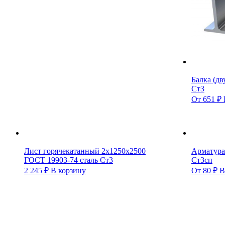
Балка (дв
Ст3
От
651
₽
Лист горячекатанный 2х1250х2500
Арматура
ГОСТ 19903-74 сталь Ст3
Ст3сп
2 245
₽
В корзину
От
80
₽
В