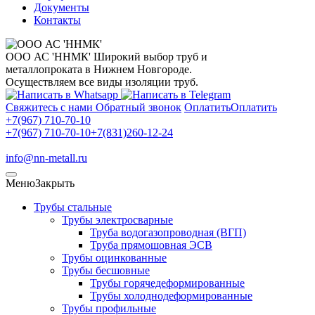
Документы
Контакты
ООО АС 'ННМК'
Широкий выбор труб и
металлопроката в Нижнем Новгороде.
Осуществляем все виды изоляции труб.
Свяжитесь с нами
Обратный звонок
Оплатить
Оплатить
+7(967) 710-70-10
+7(967) 710-70-10
+7(831)260-12-24
info@nn-metall.ru
Меню
Закрыть
Трубы стальные
Трубы электросварные
Труба водогазопроводная (ВГП)
Труба прямошовная ЭСВ
Трубы оцинкованные
Трубы бесшовные
Трубы горячедеформированные
Трубы холоднодеформированные
Трубы профильные