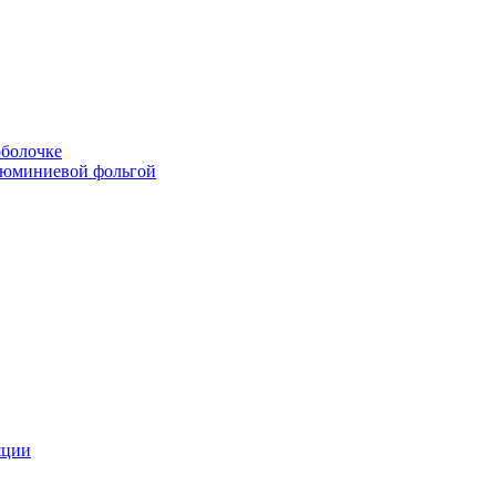
болочке
люминиевой фольгой
яции