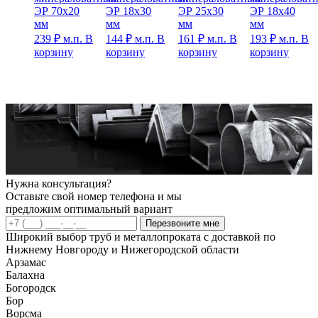
ЭР 70х20
ЭР 18х30
ЭР 25х30
ЭР 18х40
мм
мм
мм
мм
239
₽
м.п.
В
144
₽
м.п.
В
161
₽
м.п.
В
193
₽
м.п.
В
корзину
корзину
корзину
корзину
Нужна консультация?
Оставьте свой номер телефона и мы
предложим оптимальный вариант
Перезвоните мне
Широкий выбор труб и металлопроката с доставкой по
Нижнему Новгороду и Нижегородской области
Арзамас
Балахна
Богородск
Бор
Ворсма