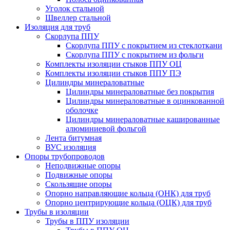
Уголок стальной
Швеллер стальной
Изоляция для труб
Скорлупа ППУ
Скорлупа ППУ с покрытием из стеклоткани
Скорлупа ППУ с покрытием из фольги
Комплекты изоляции стыков ППУ ОЦ
Комплекты изоляции стыков ППУ ПЭ
Цилиндры минераловатные
Цилиндры минераловатные без покрытия
Цилиндры минераловатные в оцинкованной
оболочке
Цилиндры минераловатные кашированные
алюминиевой фольгой
Лента битумная
ВУС изоляция
Опоры трубопроводов
Неподвижные опоры
Подвижные опоры
Скользящие опоры
Опорно направляющие кольца (ОНК) для труб
Опорно центрирующие кольца (ОЦК) для труб
Трубы в изоляции
Трубы в ППУ изоляции