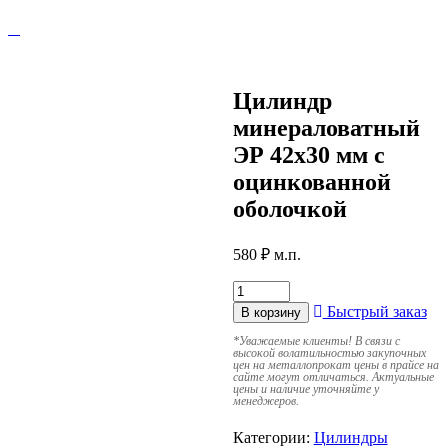
Цилиндр
минераловатный
ЭР 42х30 мм с
оцинкованной
оболочкой
580
₽
м.п.
Быстрый заказ
В корзину
*
Уважаемые клиенты! В связи с
высокой волатильностью закупочных
цен на металлопрокат цены в прайсе на
сайте могут отличаться. Актуальные
цены и наличие уточняйте у
менеджеров.
Категории:
Цилиндры