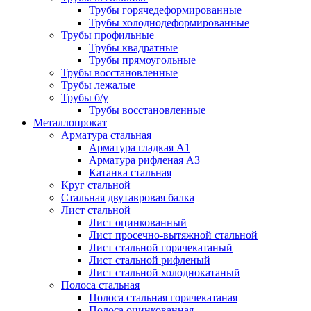
Трубы горячедеформированные
Трубы холоднодеформированные
Трубы профильные
Трубы квадратные
Трубы прямоугольные
Трубы восстановленные
Трубы лежалые
Трубы б/у
Трубы восстановленные
Металлопрокат
Арматура стальная
Арматура гладкая А1
Арматура рифленая А3
Катанка стальная
Круг стальной
Стальная двутавровая балка
Лист стальной
Лист оцинкованный
Лист просечно-вытяжной стальной
Лист стальной горячекатаный
Лист стальной рифленый
Лист стальной холоднокатаный
Полоса стальная
Полоса стальная горячекатаная
Полоса оцинкованная