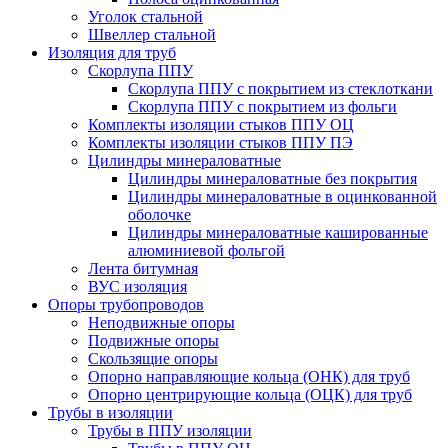
Уголок стальной
Швеллер стальной
Изоляция для труб
Скорлупа ППУ
Скорлупа ППУ с покрытием из стеклоткани
Скорлупа ППУ с покрытием из фольги
Комплекты изоляции стыков ППУ ОЦ
Комплекты изоляции стыков ППУ ПЭ
Цилиндры минераловатные
Цилиндры минераловатные без покрытия
Цилиндры минераловатные в оцинкованной
оболочке
Цилиндры минераловатные кашированные
алюминиевой фольгой
Лента битумная
ВУС изоляция
Опоры трубопроводов
Неподвижные опоры
Подвижные опоры
Скользящие опоры
Опорно направляющие кольца (ОНК) для труб
Опорно центрирующие кольца (ОЦК) для труб
Трубы в изоляции
Трубы в ППУ изоляции