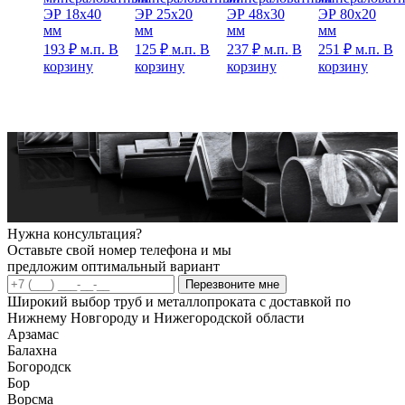
ЭР 18х40
ЭР 25х20
ЭР 48х30
ЭР 80х20
мм
мм
мм
мм
193
₽
м.п.
В
125
₽
м.п.
В
237
₽
м.п.
В
251
₽
м.п.
В
корзину
корзину
корзину
корзину
Нужна консультация?
Оставьте свой номер телефона и мы
предложим оптимальный вариант
Перезвоните мне
Широкий выбор труб и металлопроката с доставкой по
Нижнему Новгороду и Нижегородской области
Арзамас
Балахна
Богородск
Бор
Ворсма