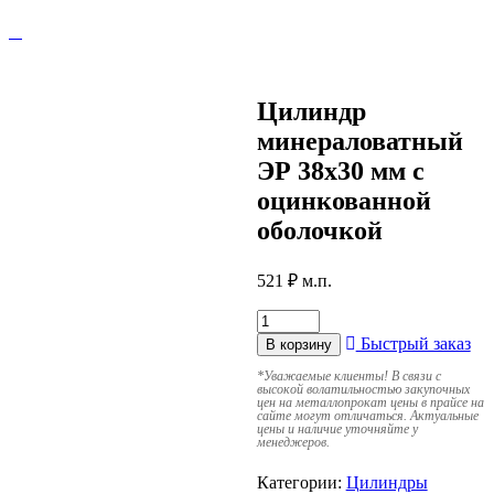
Цилиндр
минераловатный
ЭР 38х30 мм с
оцинкованной
оболочкой
521
₽
м.п.
Быстрый заказ
В корзину
*
Уважаемые клиенты! В связи с
высокой волатильностью закупочных
цен на металлопрокат цены в прайсе на
сайте могут отличаться. Актуальные
цены и наличие уточняйте у
менеджеров.
Категории:
Цилиндры