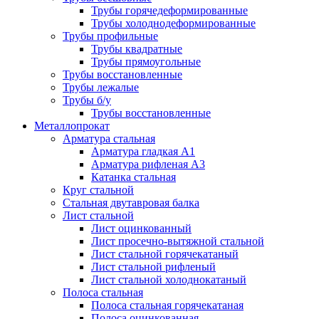
Трубы горячедеформированные
Трубы холоднодеформированные
Трубы профильные
Трубы квадратные
Трубы прямоугольные
Трубы восстановленные
Трубы лежалые
Трубы б/у
Трубы восстановленные
Металлопрокат
Арматура стальная
Арматура гладкая А1
Арматура рифленая А3
Катанка стальная
Круг стальной
Стальная двутавровая балка
Лист стальной
Лист оцинкованный
Лист просечно-вытяжной стальной
Лист стальной горячекатаный
Лист стальной рифленый
Лист стальной холоднокатаный
Полоса стальная
Полоса стальная горячекатаная
Полоса оцинкованная