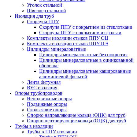
Уголок стальной
Швеллер стальной
Изоляция для труб
Скорлупа ППУ
Скорлупа ППУ с покрытием из стеклоткани
Скорлупа ППУ с покрытием из фольги
Комплекты изоляции стыков ППУ ОЦ
Комплекты изоляции стыков ППУ ПЭ
Цилиндры минераловатные
Цилиндры минераловатные без покрытия
Цилиндры минераловатные в оцинкованной
оболочке
Цилиндры минераловатные кашированные
алюминиевой фольгой
Лента битумная
ВУС изоляция
Опоры трубопроводов
Неподвижные опоры
Подвижные опоры
Скользящие опоры
Опорно направляющие кольца (ОНК) для труб
Опорно центрирующие кольца (ОЦК) для труб
Трубы в изоляции
Трубы в ППУ изоляции