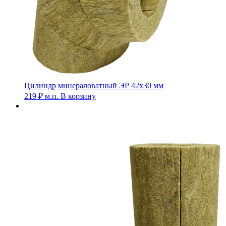
Цилиндр минераловатный ЭР 42х30 мм
219
₽
м.п.
В корзину