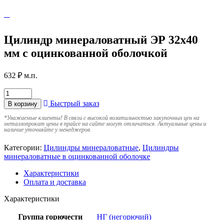
Цилиндр минераловатный ЭР 32х40
мм с оцинкованной оболочкой
632
₽
м.п.
Быстрый заказ
В корзину
*
Уважаемые клиенты! В связи с высокой волатильностью закупочных цен на
металлопрокат цены в прайсе на сайте могут отличаться. Актуальные цены и
наличие уточняйте у менеджеров.
Категории:
Цилиндры минераловатные
,
Цилиндры
минераловатные в оцинкованной оболочке
Характеристики
Оплата и доставка
Характеристики
Группа горючести
НГ (негорючий)