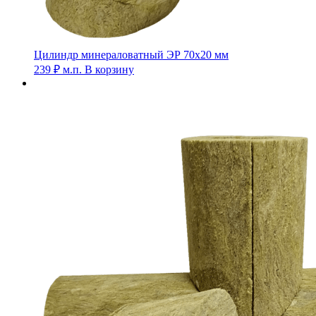
Цилиндр минераловатный ЭР 70х20 мм
239
₽
м.п.
В корзину