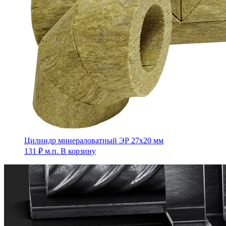
Цилиндр минераловатный ЭР 27х20 мм
131
₽
м.п.
В корзину