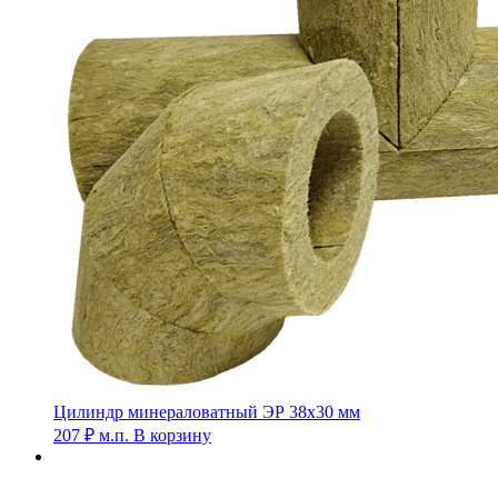
Цилиндр минераловатный ЭР 38х30 мм
207
₽
м.п.
В корзину