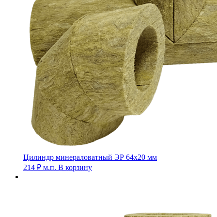
Цилиндр минераловатный ЭР 64х20 мм
214
₽
м.п.
В корзину