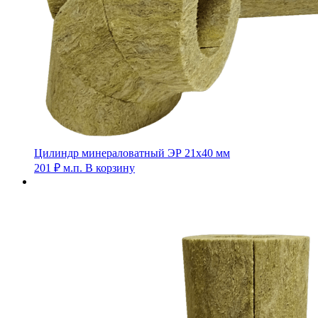
Цилиндр минераловатный ЭР 21х40 мм
201
₽
м.п.
В корзину