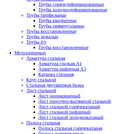
Трубы горячедеформированные
Трубы холоднодеформированные
Трубы профильные
Трубы квадратные
Трубы прямоугольные
Трубы восстановленные
Трубы лежалые
Трубы б/у
Трубы восстановленные
Металлопрокат
Арматура стальная
Арматура гладкая А1
Арматура рифленая А3
Катанка стальная
Круг стальной
Стальная двутавровая балка
Лист стальной
Лист оцинкованный
Лист просечно-вытяжной стальной
Лист стальной горячекатаный
Лист стальной рифленый
Лист стальной холоднокатаный
Полоса стальная
Полоса стальная горячекатаная
Полоса оцинкованная