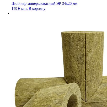
Цилиндр минераловатный ЭР 34х20 мм
149
₽
м.п.
В корзину