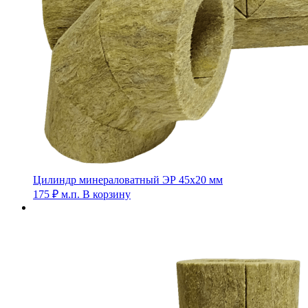
Цилиндр минераловатный ЭР 45х20 мм
175
₽
м.п.
В корзину