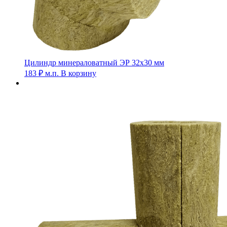
Цилиндр минераловатный ЭР 32х30 мм
183
₽
м.п.
В корзину