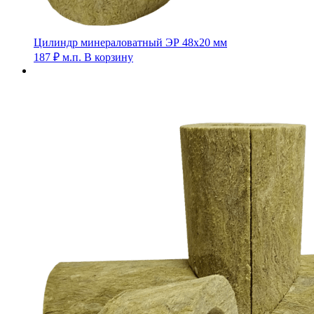
Цилиндр минераловатный ЭР 48х20 мм
187
₽
м.п.
В корзину