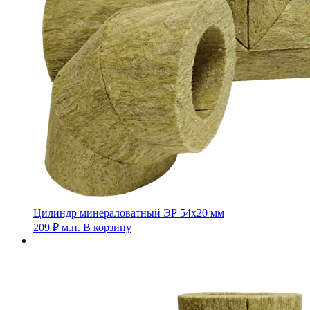
Цилиндр минераловатный ЭР 54х20 мм
209
₽
м.п.
В корзину