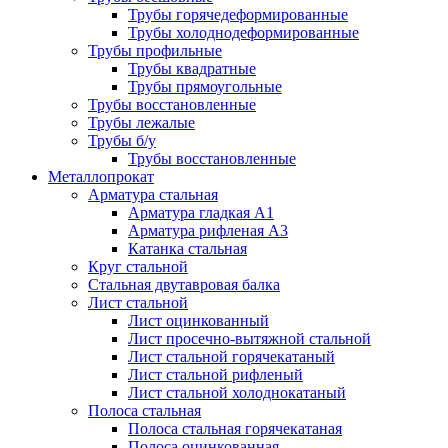
Трубы горячедеформированные
Трубы холоднодеформированные
Трубы профильные
Трубы квадратные
Трубы прямоугольные
Трубы восстановленные
Трубы лежалые
Трубы б/у
Трубы восстановленные
Металлопрокат
Арматура стальная
Арматура гладкая А1
Арматура рифленая А3
Катанка стальная
Круг стальной
Стальная двутавровая балка
Лист стальной
Лист оцинкованный
Лист просечно-вытяжной стальной
Лист стальной горячекатаный
Лист стальной рифленый
Лист стальной холоднокатаный
Полоса стальная
Полоса стальная горячекатаная
Полоса оцинкованная