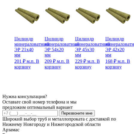
Цилиндр
Цилиндр
Цилиндр
Цилиндр
минераловатный
минераловатный
минераловатный
минераловат
ЭР 21х40
ЭР 54х20
ЭР 45х30
ЭР 42х20
мм
мм
мм
мм
201
₽
м.п.
В
209
₽
м.п.
В
229
₽
м.п.
В
168
₽
м.п.
В
корзину
корзину
корзину
корзину
Нужна консультация?
Оставьте свой номер телефона и мы
предложим оптимальный вариант
Перезвоните мне
Широкий выбор труб и металлопроката с доставкой по
Нижнему Новгороду и Нижегородской области
Арзамас