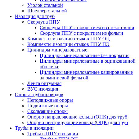
Уголок стальной
Швеллер стальной
Изоляция для труб
Скорлупа ППУ
Скорлупа ППУ с покрытием из стеклоткани
Скорлупа ППУ с покрытием из фольги
Комплекты изоляции стыков ППУ ОЦ
Комплекты изоляции стыков ППУ ПЭ
Цилиндры минераловатные
Цилиндры минераловатные без покрытия
Цилиндры минераловатные в оцинкованной
оболочке
Цилиндры минераловатные кашированные
алюминиевой фольгой
Лента битумная
ВУС изоляция
Опоры трубопроводов
Неподвижные опоры
Подвижные опоры
Скользящие опоры
Опорно направляющие кольца (ОНК) для труб
Опорно центрирующие кольца (ОЦК) для труб
Трубы в изоляции
Трубы в ППУ изоляции