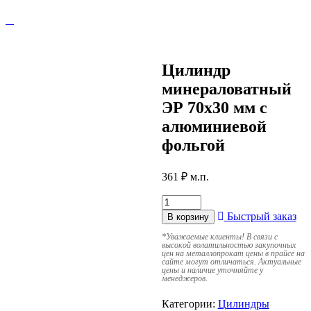
Цилиндр
минераловатный
ЭР 70х30 мм с
алюминиевой
фольгой
361
₽
м.п.
Быстрый заказ
В корзину
*
Уважаемые клиенты! В связи с
высокой волатильностью закупочных
цен на металлопрокат цены в прайсе на
сайте могут отличаться. Актуальные
цены и наличие уточняйте у
менеджеров.
Категории:
Цилиндры