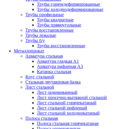
Трубы горячедеформированные
Трубы холоднодеформированные
Трубы профильные
Трубы квадратные
Трубы прямоугольные
Трубы восстановленные
Трубы лежалые
Трубы б/у
Трубы восстановленные
Металлопрокат
Арматура стальная
Арматура гладкая А1
Арматура рифленая А3
Катанка стальная
Круг стальной
Стальная двутавровая балка
Лист стальной
Лист оцинкованный
Лист просечно-вытяжной стальной
Лист стальной горячекатаный
Лист стальной рифленый
Лист стальной холоднокатаный
Полоса стальная
Полоса стальная горячекатаная
Полоса оцинкованная