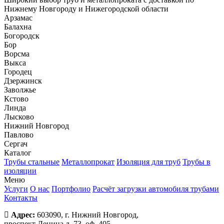
Нижнему Новгороду и Нижегородской области
Арзамас
Балахна
Богородск
Бор
Ворсма
Выкса
Городец
Дзержинск
Заволжье
Кстово
Линда
Лысково
Нижний Новгород
Павлово
Сергач
Каталог
Трубы стальные
Металлопрокат
Изоляция для труб
Трубы в
изоляции
Меню
Услуги
О нас
Портфолио
Расчёт загрузки автомобиля трубами
Контакты
Адрес:
603090, г. Нижний Новгород,
проспект Ленина д. 73, оф. 405