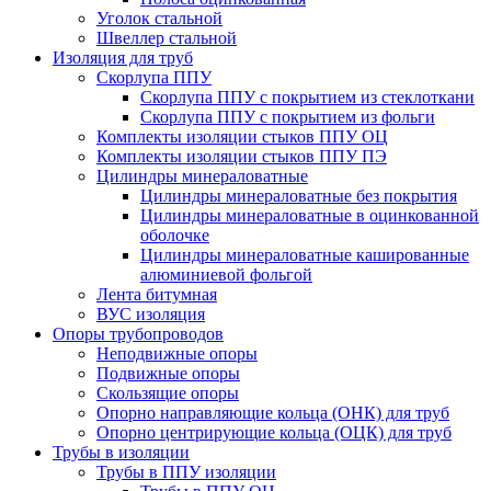
Уголок стальной
Швеллер стальной
Изоляция для труб
Скорлупа ППУ
Скорлупа ППУ с покрытием из стеклоткани
Скорлупа ППУ с покрытием из фольги
Комплекты изоляции стыков ППУ ОЦ
Комплекты изоляции стыков ППУ ПЭ
Цилиндры минераловатные
Цилиндры минераловатные без покрытия
Цилиндры минераловатные в оцинкованной
оболочке
Цилиндры минераловатные кашированные
алюминиевой фольгой
Лента битумная
ВУС изоляция
Опоры трубопроводов
Неподвижные опоры
Подвижные опоры
Скользящие опоры
Опорно направляющие кольца (ОНК) для труб
Опорно центрирующие кольца (ОЦК) для труб
Трубы в изоляции
Трубы в ППУ изоляции