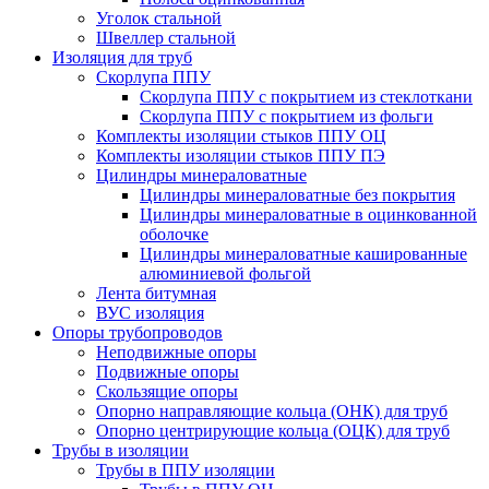
Уголок стальной
Швеллер стальной
Изоляция для труб
Скорлупа ППУ
Скорлупа ППУ с покрытием из стеклоткани
Скорлупа ППУ с покрытием из фольги
Комплекты изоляции стыков ППУ ОЦ
Комплекты изоляции стыков ППУ ПЭ
Цилиндры минераловатные
Цилиндры минераловатные без покрытия
Цилиндры минераловатные в оцинкованной
оболочке
Цилиндры минераловатные кашированные
алюминиевой фольгой
Лента битумная
ВУС изоляция
Опоры трубопроводов
Неподвижные опоры
Подвижные опоры
Скользящие опоры
Опорно направляющие кольца (ОНК) для труб
Опорно центрирующие кольца (ОЦК) для труб
Трубы в изоляции
Трубы в ППУ изоляции