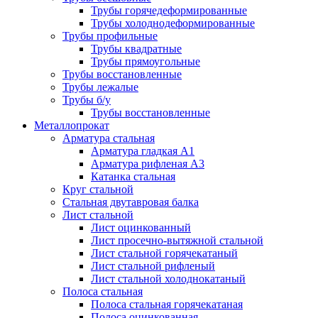
Трубы горячедеформированные
Трубы холоднодеформированные
Трубы профильные
Трубы квадратные
Трубы прямоугольные
Трубы восстановленные
Трубы лежалые
Трубы б/у
Трубы восстановленные
Металлопрокат
Арматура стальная
Арматура гладкая А1
Арматура рифленая А3
Катанка стальная
Круг стальной
Стальная двутавровая балка
Лист стальной
Лист оцинкованный
Лист просечно-вытяжной стальной
Лист стальной горячекатаный
Лист стальной рифленый
Лист стальной холоднокатаный
Полоса стальная
Полоса стальная горячекатаная
Полоса оцинкованная