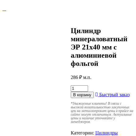
Цилиндр
минераловатный
ЭР 21х40 мм с
алюминиевой
фольгой
286
₽
м.п.
Быстрый заказ
В корзину
*
Уважаемые клиенты! В связи с
высокой волатильностью закупочных
цен на металлопрокат цены в прайсе на
сайте могут отличаться. Актуальные
цены и наличие уточняйте у
менеджеров.
Категории:
Цилиндры