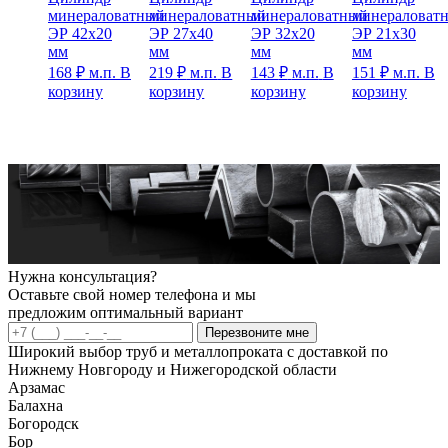
минераловатный
минераловатный
минераловатный
минераловат
ЭР 42х20
ЭР 27х40
ЭР 32х20
ЭР 21х30
мм
мм
мм
мм
168
₽
м.п.
В
219
₽
м.п.
В
143
₽
м.п.
В
151
₽
м.п.
В
корзину
корзину
корзину
корзину
Нужна консультация?
Оставьте свой номер телефона и мы
предложим оптимальный вариант
Перезвоните мне
Широкий выбор труб и металлопроката с доставкой по
Нижнему Новгороду и Нижегородской области
Арзамас
Балахна
Богородск
Бор