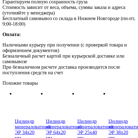
Гарантируем полную сохранность груза
Стоимость зависит от веса, объема, суммы заказа и адреса
(уточняйте у менеджера)
Бесплатный самовывоз со склада в Нижнем Новгороде (пн-пт,
9:00-18:00)
Оплата:
Наличными курьеру при получении (с проверкой товара и
оформлением документов)
Безналичный расчет картой при курьерской доставке или
самовывозе
При безналичном расчете доставка производится после
поступления средств на счет
Похожие товары
Цилиндр
Цилиндр
Цилиндр
Цилиндр
минераловатный
минераловатный
минераловатный
минераловат
ЭР 34х20
ЭР 64х20
ЭР 25х40
ЭР 38х20
мм
мм
мм
мм