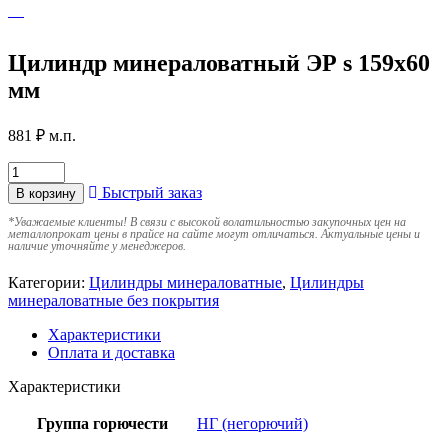
Цилиндр минераловатный ЭР s 159х60
мм
881
₽
м.п.
Быстрый заказ
В корзину
*
Уважаемые клиенты! В связи с высокой волатильностью закупочных цен на
металлопрокат цены в прайсе на сайте могут отличаться. Актуальные цены и
наличие уточняйте у менеджеров.
Категории:
Цилиндры минераловатные
,
Цилиндры
минераловатные без покрытия
Характеристики
Оплата и доставка
Характеристики
Группа горючести
НГ (негорючий)