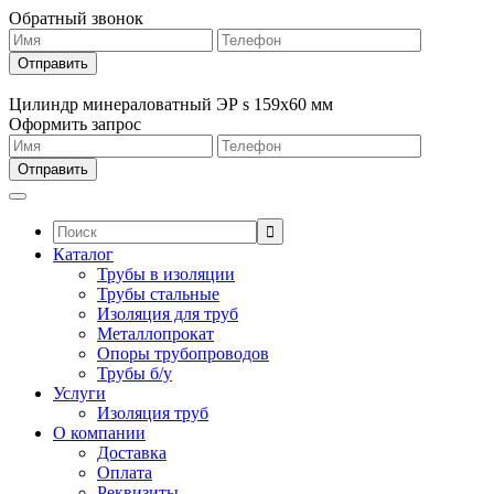
Обратный звонок
Цилиндр минераловатный ЭР s 159х60 мм
Оформить запрос
Поиск:
Каталог
Трубы в изоляции
Трубы стальные
Изоляция для труб
Металлопрокат
Опоры трубопроводов
Трубы б/у
Услуги
Изоляция труб
О компании
Доставка
Оплата
Реквизиты