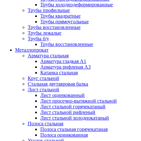
Трубы холоднодеформированные
Трубы профильные
Трубы квадратные
Трубы прямоугольные
Трубы восстановленные
Трубы лежалые
Трубы б/у
Трубы восстановленные
Металлопрокат
Арматура стальная
Арматура гладкая А1
Арматура рифленая А3
Катанка стальная
Круг стальной
Стальная двутавровая балка
Лист стальной
Лист оцинкованный
Лист просечно-вытяжной стальной
Лист стальной горячекатаный
Лист стальной рифленый
Лист стальной холоднокатаный
Полоса стальная
Полоса стальная горячекатаная
Полоса оцинкованная
Уголок стальной