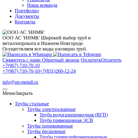
Наша команда
Портфолио
Документы
Контакты
ООО АС 'ННМК'
Широкий выбор труб и
металлопроката в Нижнем Новгороде.
Осуществляем все виды изоляции труб.
Свяжитесь с нами
Обратный звонок
Оплатить
Оплатить
+7(967) 710-70-10
+7(967) 710-70-10
+7(831)260-12-24
info@nn-metall.ru
Меню
Закрыть
Трубы стальные
Трубы электросварные
Труба водогазопроводная (ВГП)
Труба прямошовная ЭСВ
Трубы оцинкованные
Трубы бесшовные
Трубы горячедеформированные