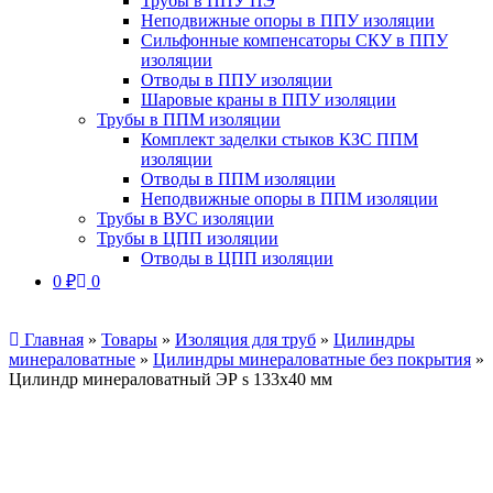
Трубы в ППУ ПЭ
Неподвижные опоры в ППУ изоляции
Сильфонные компенсаторы СКУ в ППУ
изоляции
Отводы в ППУ изоляции
Шаровые краны в ППУ изоляции
Трубы в ППМ изоляции
Комплект заделки стыков КЗС ППМ
изоляции
Отводы в ППМ изоляции
Неподвижные опоры в ППМ изоляции
Трубы в ВУС изоляции
Трубы в ЦПП изоляции
Отводы в ЦПП изоляции
0
₽
0
Главная
»
Товары
»
Изоляция для труб
»
Цилиндры
минераловатные
»
Цилиндры минераловатные без покрытия
»
Цилиндр минераловатный ЭР s 133х40 мм