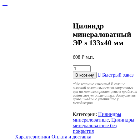
Цилиндр
минераловатный
ЭР s 133х40 мм
608
₽
м.п.
Быстрый заказ
В корзину
*
Уважаемые клиенты! В связи с
высокой волатильностью закупочных
цен на металлопрокат цены в прайсе на
сайте могут отличаться. Актуальные
цены и наличие уточняйте у
менеджеров.
Категории:
Цилиндры
минераловатные
,
Цилиндры
минераловатные без
покрытия
Характеристики
Оплата и доставка