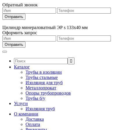
Обратный звонок
Цилиндр минераловатный ЭР s 133х40 мм
Оформить запрос
Поиск:
Каталог
Трубы в изоляции
Трубы стальные
Изоляция для труб
Металлопрокат
Опоры трубопроводов
Трубы б/у
Услуги
Изоляция труб
О компании
Доставка
Оплата
Реквизиты