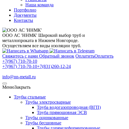
Наша команда
Портфолио
Документы
Контакты
ООО АС 'ННМК'
Широкий выбор труб и
металлопроката в Нижнем Новгороде.
Осуществляем все виды изоляции труб.
Свяжитесь с нами
Обратный звонок
Оплатить
Оплатить
+7(967) 710-70-10
+7(967) 710-70-10
+7(831)260-12-24
info@nn-metall.ru
Меню
Закрыть
Трубы стальные
Трубы электросварные
Труба водогазопроводная (ВГП)
Труба прямошовная ЭСВ
Трубы оцинкованные
Трубы бесшовные
Трубы горячедеформированные