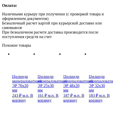
Оплата:
Наличными курьеру при получении (с проверкой товара и
оформлением документов)
Безналичный расчет картой при курьерской доставке или
самовывозе
При безналичном расчете доставка производится после
поступления средств на счет
Похожие товары
Цилиндр
Цилиндр
Цилиндр
Цилиндр
минераловатный
минераловатный
минераловатный
минераловат
ЭР 76х20
ЭР 25х30
ЭР 48х20
ЭР 32х30
мм
мм
мм
мм
243
₽
м.п.
В
161
₽
м.п.
В
187
₽
м.п.
В
183
₽
м.п.
В
корзину
корзину
корзину
корзину