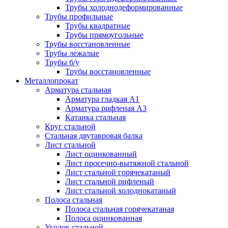
Трубы холоднодеформированные
Трубы профильные
Трубы квадратные
Трубы прямоугольные
Трубы восстановленные
Трубы лежалые
Трубы б/у
Трубы восстановленные
Металлопрокат
Арматура стальная
Арматура гладкая А1
Арматура рифленая А3
Катанка стальная
Круг стальной
Стальная двутавровая балка
Лист стальной
Лист оцинкованный
Лист просечно-вытяжной стальной
Лист стальной горячекатаный
Лист стальной рифленый
Лист стальной холоднокатаный
Полоса стальная
Полоса стальная горячекатаная
Полоса оцинкованная
Уголок стальной