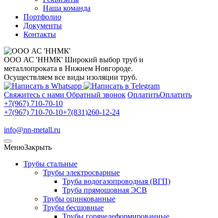
Наша команда
Портфолио
Документы
Контакты
ООО АС 'ННМК'
Широкий выбор труб и
металлопроката в Нижнем Новгороде.
Осуществляем все виды изоляции труб.
Свяжитесь с нами
Обратный звонок
Оплатить
Оплатить
+7(967) 710-70-10
+7(967) 710-70-10
+7(831)260-12-24
info@nn-metall.ru
Меню
Закрыть
Трубы стальные
Трубы электросварные
Труба водогазопроводная (ВГП)
Труба прямошовная ЭСВ
Трубы оцинкованные
Трубы бесшовные
Трубы горячедеформированные