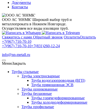
Документы
Контакты
ООО АС 'ННМК'
Широкий выбор труб и
металлопроката в Нижнем Новгороде.
Осуществляем все виды изоляции труб.
Свяжитесь с нами
Обратный звонок
Оплатить
Оплатить
+7(967) 710-70-10
+7(967) 710-70-10
+7(831)260-12-24
info@nn-metall.ru
Меню
Закрыть
Трубы стальные
Трубы электросварные
Труба водогазопроводная (ВГП)
Труба прямошовная ЭСВ
Трубы оцинкованные
Трубы бесшовные
Трубы горячедеформированные
Трубы холоднодеформированные
Трубы профильные