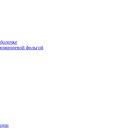
болочке
люминиевой фольгой
яции