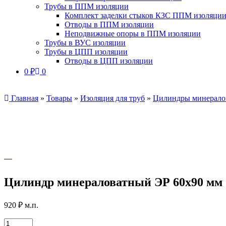
Трубы в ППМ изоляции
Комплект заделки стыков КЗС ППМ изоляци
Отводы в ППМ изоляции
Неподвижные опоры в ППМ изоляции
Трубы в ВУС изоляции
Трубы в ЦПП изоляции
Отводы в ЦПП изоляции
0
₽
0
Главная
»
Товары
»
Изоляция для труб
»
Цилиндры минерало
Цилиндр минераловатный ЭР 60х90 мм
920
₽
м.п.