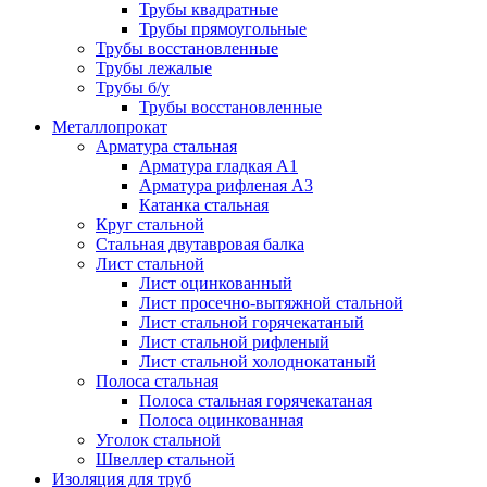
Трубы квадратные
Трубы прямоугольные
Трубы восстановленные
Трубы лежалые
Трубы б/у
Трубы восстановленные
Металлопрокат
Арматура стальная
Арматура гладкая А1
Арматура рифленая А3
Катанка стальная
Круг стальной
Стальная двутавровая балка
Лист стальной
Лист оцинкованный
Лист просечно-вытяжной стальной
Лист стальной горячекатаный
Лист стальной рифленый
Лист стальной холоднокатаный
Полоса стальная
Полоса стальная горячекатаная
Полоса оцинкованная
Уголок стальной
Швеллер стальной
Изоляция для труб