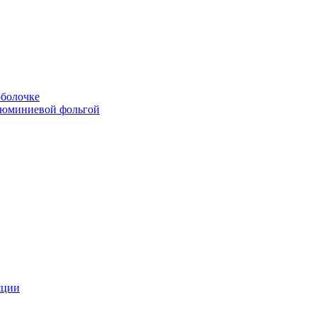
болочке
люминиевой фольгой
яции