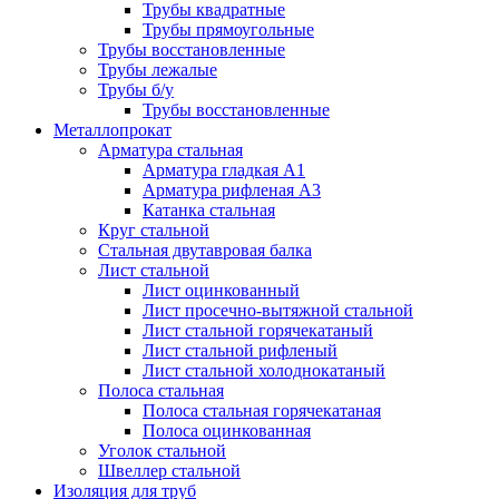
Трубы квадратные
Трубы прямоугольные
Трубы восстановленные
Трубы лежалые
Трубы б/у
Трубы восстановленные
Металлопрокат
Арматура стальная
Арматура гладкая А1
Арматура рифленая А3
Катанка стальная
Круг стальной
Стальная двутавровая балка
Лист стальной
Лист оцинкованный
Лист просечно-вытяжной стальной
Лист стальной горячекатаный
Лист стальной рифленый
Лист стальной холоднокатаный
Полоса стальная
Полоса стальная горячекатаная
Полоса оцинкованная
Уголок стальной
Швеллер стальной
Изоляция для труб