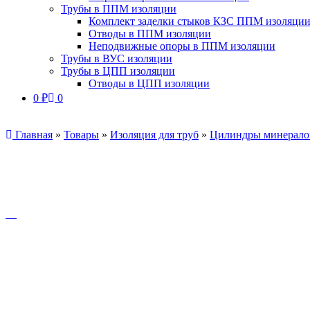
Трубы в ППМ изоляции
Комплект заделки стыков КЗС ППМ изоляци
Отводы в ППМ изоляции
Неподвижные опоры в ППМ изоляции
Трубы в ВУС изоляции
Трубы в ЦПП изоляции
Отводы в ЦПП изоляции
0
₽
0
Главная
»
Товары
»
Изоляция для труб
»
Цилиндры минерало