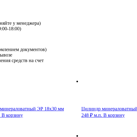
чняйте у менеджера)
:00-18:00)
рмлением документов)
вывозе
ения средств на счет
минераловатный ЭР 18х30 мм
Цилиндр минераловатный
.
В корзину
248
₽
м.п.
В корзину