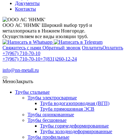
Документы
Контакты
ООО АС 'ННМК'
Широкий выбор труб и
металлопроката в Нижнем Новгороде.
Осуществляем все виды изоляции труб.
Свяжитесь с нами
Обратный звонок
Оплатить
Оплатить
+7(967) 710-70-10
+7(967) 710-70-10
+7(831)260-12-24
info@nn-metall.ru
Меню
Закрыть
Трубы стальные
Трубы электросварные
Труба водогазопроводная (ВГП)
Труба прямошовная ЭСВ
Трубы оцинкованные
Трубы бесшовные
Трубы горячедеформированные
Трубы холоднодеформированные
Трубы профильные