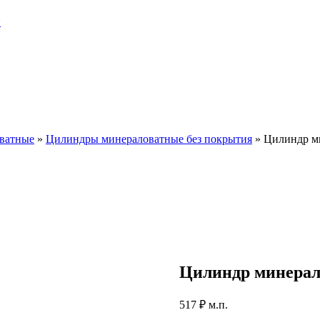
и
ватные
»
Цилиндры минераловатные без покрытия
»
Цилиндр м
Цилиндр минерал
517
₽
м.п.