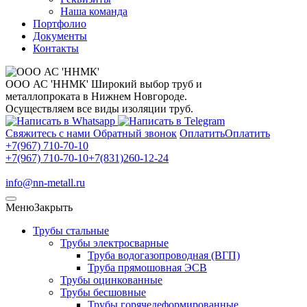
Наша команда
Портфолио
Документы
Контакты
ООО АС 'ННМК'
Широкий выбор труб и
металлопроката в Нижнем Новгороде.
Осуществляем все виды изоляции труб.
Свяжитесь с нами
Обратный звонок
Оплатить
Оплатить
+7(967) 710-70-10
+7(967) 710-70-10
+7(831)260-12-24
info@nn-metall.ru
Меню
Закрыть
Трубы стальные
Трубы электросварные
Труба водогазопроводная (ВГП)
Труба прямошовная ЭСВ
Трубы оцинкованные
Трубы бесшовные
Трубы горячедеформированные