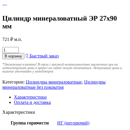
Цилиндр минераловатный ЭР 27х90
мм
721
₽
м.п.
Быстрый заказ
В корзину
*
Уважаемые клиенты! В связи с высокой волатильностью закупочных цен на
металлопрокат цены в прайсе на сайте могут отличаться. Актуальные цены и
наличие уточняйте у менеджеров.
Категории:
Цилиндры минераловатные
,
Цилиндры
минераловатные без покрытия
Характеристики
Оплата и доставка
Характеристики
Группа горючести
НГ (негорючий)