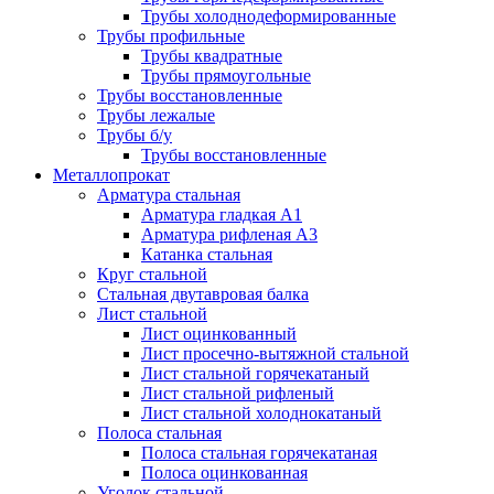
Трубы холоднодеформированные
Трубы профильные
Трубы квадратные
Трубы прямоугольные
Трубы восстановленные
Трубы лежалые
Трубы б/у
Трубы восстановленные
Металлопрокат
Арматура стальная
Арматура гладкая А1
Арматура рифленая А3
Катанка стальная
Круг стальной
Стальная двутавровая балка
Лист стальной
Лист оцинкованный
Лист просечно-вытяжной стальной
Лист стальной горячекатаный
Лист стальной рифленый
Лист стальной холоднокатаный
Полоса стальная
Полоса стальная горячекатаная
Полоса оцинкованная
Уголок стальной