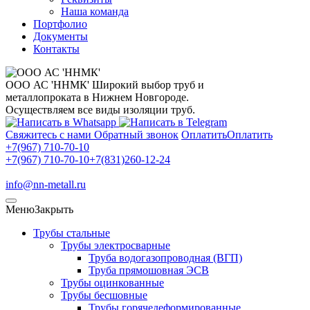
Наша команда
Портфолио
Документы
Контакты
ООО АС 'ННМК'
Широкий выбор труб и
металлопроката в Нижнем Новгороде.
Осуществляем все виды изоляции труб.
Свяжитесь с нами
Обратный звонок
Оплатить
Оплатить
+7(967) 710-70-10
+7(967) 710-70-10
+7(831)260-12-24
info@nn-metall.ru
Меню
Закрыть
Трубы стальные
Трубы электросварные
Труба водогазопроводная (ВГП)
Труба прямошовная ЭСВ
Трубы оцинкованные
Трубы бесшовные
Трубы горячедеформированные