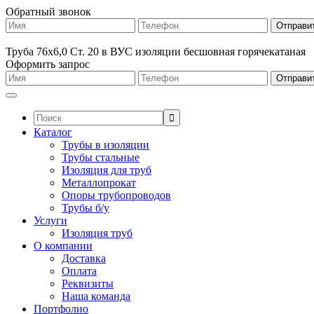
Обратный звонок
Труба 76х6,0 Ст. 20 в ВУС изоляции бесшовная горячекатаная
Оформить запрос
Поиск:
Каталог
Трубы в изоляции
Трубы стальные
Изоляция для труб
Металлопрокат
Опоры трубопроводов
Трубы б/у
Услуги
Изоляция труб
О компании
Доставка
Оплата
Реквизиты
Наша команда
Портфолио