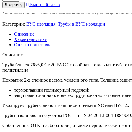
Быстрый заказ
В корзину
*
Уважаемые клиенты! В связи с высокой волатильностью закупочных цен на металл
Категории:
ВУС изоляция
,
Трубы в ВУС изоляции
Описание
Характеристики
Оплата и доставка
Описание
Труба б/ш г/к 76х6,0 Ст.20 ВУС 2х слойная – стальная труба 
полиэтилена.
Покрытие 2-х слойное весьма усиленного типа. Толщина защит
термоплавкий полимерный подслой;
защитный слой на основе экструдированного полиэтилен
Изолируем трубы с любой толщиной стенки в УС или ВУС 2х 
Трубы изолированы с учетом ГOCT и TУ 24.20.13-004-18849397
Собственные ОТК и лаборатория, а также периодический контр