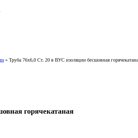
и
ии
»
Труба 76х6,0 Ст. 20 в ВУС изоляции бесшовная горячекатан
сшовная горячекатаная