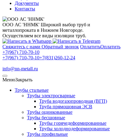
Документы
Контакты
ООО АС 'ННМК'
Широкий выбор труб и
металлопроката в Нижнем Новгороде.
Осуществляем все виды изоляции труб.
Свяжитесь с нами
Обратный звонок
Оплатить
Оплатить
+7(967) 710-70-10
+7(967) 710-70-10
+7(831)260-12-24
info@nn-metall.ru
Меню
Закрыть
Трубы стальные
Трубы электросварные
Труба водогазопроводная (ВГП)
Труба прямошовная ЭСВ
Трубы оцинкованные
Трубы бесшовные
Трубы горячедеформированные
Трубы холоднодеформированные
Трубы профильные