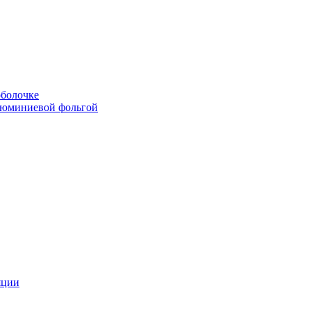
болочке
люминиевой фольгой
яции