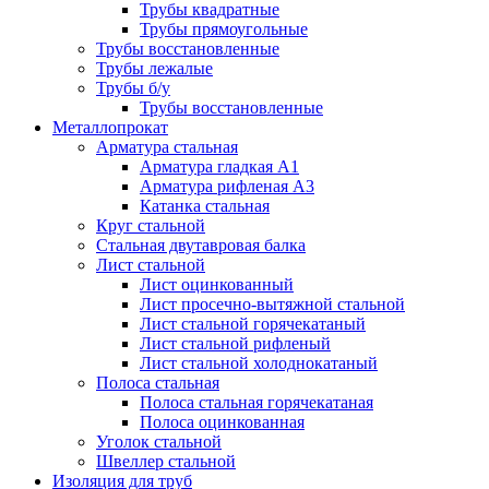
Трубы квадратные
Трубы прямоугольные
Трубы восстановленные
Трубы лежалые
Трубы б/у
Трубы восстановленные
Металлопрокат
Арматура стальная
Арматура гладкая А1
Арматура рифленая А3
Катанка стальная
Круг стальной
Стальная двутавровая балка
Лист стальной
Лист оцинкованный
Лист просечно-вытяжной стальной
Лист стальной горячекатаный
Лист стальной рифленый
Лист стальной холоднокатаный
Полоса стальная
Полоса стальная горячекатаная
Полоса оцинкованная
Уголок стальной
Швеллер стальной
Изоляция для труб