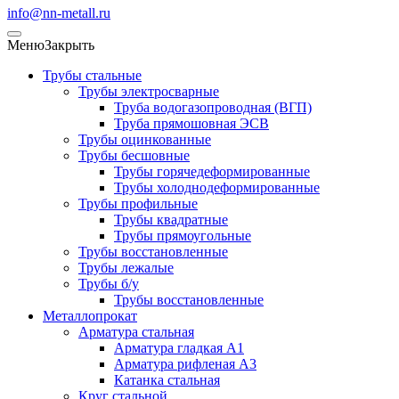
info@nn-metall.ru
Меню
Закрыть
Трубы стальные
Трубы электросварные
Труба водогазопроводная (ВГП)
Труба прямошовная ЭСВ
Трубы оцинкованные
Трубы бесшовные
Трубы горячедеформированные
Трубы холоднодеформированные
Трубы профильные
Трубы квадратные
Трубы прямоугольные
Трубы восстановленные
Трубы лежалые
Трубы б/у
Трубы восстановленные
Металлопрокат
Арматура стальная
Арматура гладкая А1
Арматура рифленая А3
Катанка стальная
Круг стальной