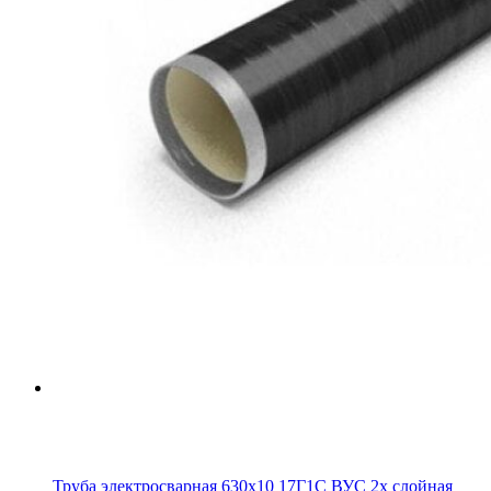
Труба электросварная 630х10 17Г1С ВУС 2х слойная