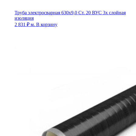
Труба электросварная 630х9,0 Ст. 20 ВУС 3х слойная
изоляция
2 831
₽
м.
В корзину