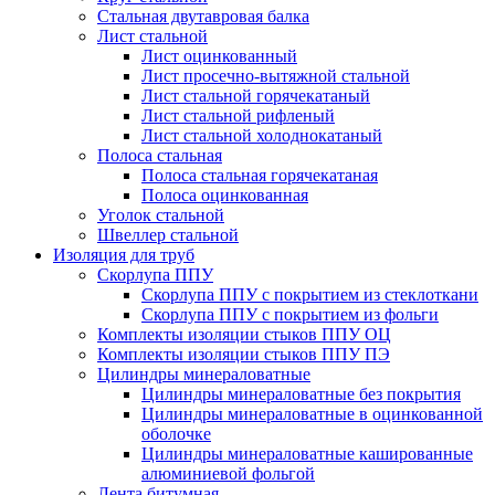
Стальная двутавровая балка
Лист стальной
Лист оцинкованный
Лист просечно-вытяжной стальной
Лист стальной горячекатаный
Лист стальной рифленый
Лист стальной холоднокатаный
Полоса стальная
Полоса стальная горячекатаная
Полоса оцинкованная
Уголок стальной
Швеллер стальной
Изоляция для труб
Скорлупа ППУ
Скорлупа ППУ с покрытием из стеклоткани
Скорлупа ППУ с покрытием из фольги
Комплекты изоляции стыков ППУ ОЦ
Комплекты изоляции стыков ППУ ПЭ
Цилиндры минераловатные
Цилиндры минераловатные без покрытия
Цилиндры минераловатные в оцинкованной
оболочке
Цилиндры минераловатные кашированные
алюминиевой фольгой
Лента битумная