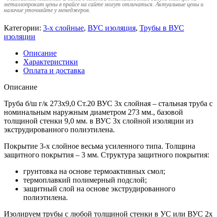
металлопрокат цены в прайсе на сайте могут отличаться. Актуальные цены и
наличие уточняйте у менеджеров.
Категории:
3-х слойные
,
ВУС изоляция
,
Трубы в ВУС
изоляции
Описание
Характеристики
Оплата и доставка
Описание
Труба б/ш г/к 273х9,0 Ст.20 ВУС 3х слойная – стальная труба с
номинальным наружным диаметром 273 мм., базовой
толщиной стенки 9,0 мм. в ВУС 3х слойной изоляции из
экструдированного полиэтилена.
Покрытие 3-х слойное весьма усиленного типа. Толщина
защитного покрытия – 3 мм. Структура защитного покрытия:
грунтовка на основе термоактивных смол;
термоплавкий полимерный подслой;
защитный слой на основе экструдированного
полиэтилена.
Изолируем трубы с любой толщиной стенки в УС или ВУС 2х