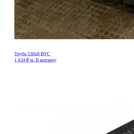
Труба 530х8 ВУС
1 634
₽
м.
В корзину