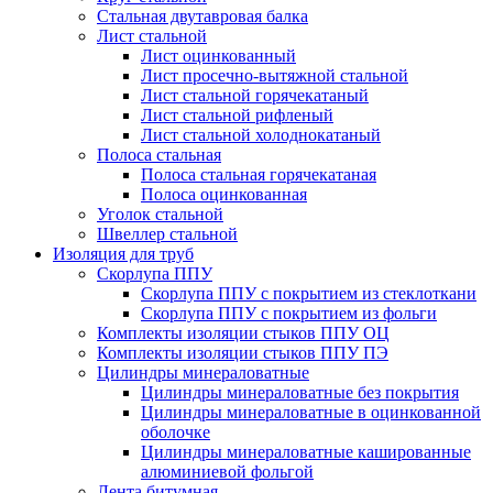
Стальная двутавровая балка
Лист стальной
Лист оцинкованный
Лист просечно-вытяжной стальной
Лист стальной горячекатаный
Лист стальной рифленый
Лист стальной холоднокатаный
Полоса стальная
Полоса стальная горячекатаная
Полоса оцинкованная
Уголок стальной
Швеллер стальной
Изоляция для труб
Скорлупа ППУ
Скорлупа ППУ с покрытием из стеклоткани
Скорлупа ППУ с покрытием из фольги
Комплекты изоляции стыков ППУ ОЦ
Комплекты изоляции стыков ППУ ПЭ
Цилиндры минераловатные
Цилиндры минераловатные без покрытия
Цилиндры минераловатные в оцинкованной
оболочке
Цилиндры минераловатные кашированные
алюминиевой фольгой
Лента битумная