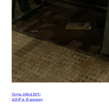
Труба 108х4 ВУС
428
₽
м.
В корзину