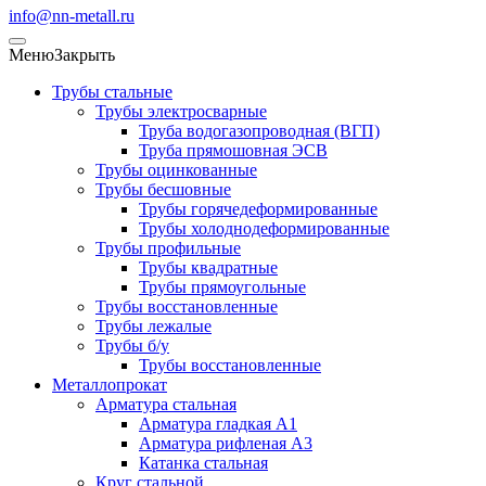
info@nn-metall.ru
Меню
Закрыть
Трубы стальные
Трубы электросварные
Труба водогазопроводная (ВГП)
Труба прямошовная ЭСВ
Трубы оцинкованные
Трубы бесшовные
Трубы горячедеформированные
Трубы холоднодеформированные
Трубы профильные
Трубы квадратные
Трубы прямоугольные
Трубы восстановленные
Трубы лежалые
Трубы б/у
Трубы восстановленные
Металлопрокат
Арматура стальная
Арматура гладкая А1
Арматура рифленая А3
Катанка стальная
Круг стальной